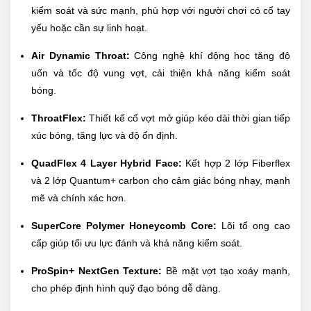
kiểm soát và sức mạnh, phù hợp với người chơi có cổ tay
yếu hoặc cần sự linh hoạt.
Air Dynamic Throat:
Công nghệ khí động học tăng độ
uốn và tốc độ vung vợt, cải thiện khả năng kiểm soát
bóng.
ThroatFlex:
Thiết kế cổ vợt mở giúp kéo dài thời gian tiếp
xúc bóng, tăng lực và độ ổn định.
QuadFlex 4 Layer Hybrid Face:
Kết hợp 2 lớp Fiberflex
và 2 lớp Quantum+ carbon cho cảm giác bóng nhạy, mạnh
mẽ và chính xác hơn.
SuperCore Polymer Honeycomb Core:
Lõi tổ ong cao
cấp giúp tối ưu lực đánh và khả năng kiểm soát.
ProSpin+ NextGen Texture:
Bề mặt vợt tạo xoáy mạnh,
cho phép định hình quỹ đạo bóng dễ dàng.