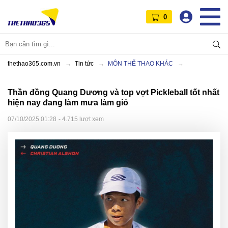
0
thethao365.com.vn
Tin tức
MÔN THỂ THAO KHÁC
Thần đồng Quang Dương và top vợt Pickleball tốt nhất
hiện nay đang làm mưa làm gió
07/10/2025 01:28
- 4.715 lượt xem