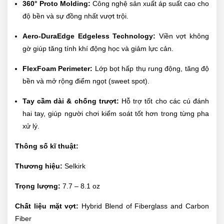
360° Proto Molding:
Công nghệ sản xuất áp suất cao cho
độ bền và sự đồng nhất vượt trội.
Aero-DuraEdge Edgeless Technology:
Viền vợt không
gờ giúp tăng tính khí động học và giảm lực cản.
FlexFoam Perimeter:
Lớp bọt hấp thụ rung động, tăng độ
bền và mở rộng điểm ngọt (sweet spot).
Tay cầm dài & chống trượt:
Hỗ trợ tốt cho các cú đánh
hai tay, giúp người chơi kiểm soát tốt hơn trong từng pha
xử lý.
Thông số kĩ thuật:
Thương hiệu:
Selkirk
Trọng lượng:
7.7 – 8.1 oz
Chất liệu mặt vợt:
Hybrid Blend of Fiberglass and Carbon
Fiber