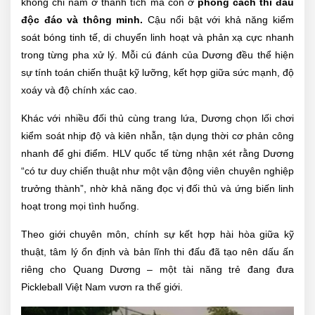
không chỉ nằm ở thành tích mà còn ở
phong cách thi đấu
độc đáo và thông minh.
Cậu nổi bật với khả năng kiểm
soát bóng tinh tế, di chuyển linh hoạt và phản xạ cực nhanh
trong từng pha xử lý. Mỗi cú đánh của Dương đều thể hiện
sự tính toán chiến thuật kỹ lưỡng, kết hợp giữa sức mạnh, độ
xoáy và độ chính xác cao.
Khác với nhiều đối thủ cùng trang lứa, Dương chọn lối chơi
kiểm soát nhịp độ và kiên nhẫn, tận dụng thời cơ phản công
nhanh để ghi điểm. HLV quốc tế từng nhận xét rằng Dương
“có tư duy chiến thuật như một vận động viên chuyên nghiệp
trưởng thành”, nhờ khả năng đọc vị đối thủ và ứng biến linh
hoạt trong mọi tình huống.
Theo giới chuyên môn, chính sự kết hợp hài hòa giữa kỹ
thuật, tâm lý ổn định và bản lĩnh thi đấu đã tạo nên dấu ấn
riêng cho Quang Dương – một tài năng trẻ đang đưa
Pickleball Việt Nam vươn ra thế giới.