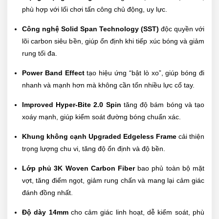
phù hợp với lối chơi tấn công chủ động, uy lực.
Công nghệ Solid Span Technology (SST)
độc quyền với
lõi carbon siêu bền, giúp ổn định khi tiếp xúc bóng và giảm
rung tối đa.
Power Band Effect
tạo hiệu ứng “bật lò xo”, giúp bóng đi
nhanh và mạnh hơn mà không cần tốn nhiều lực cổ tay.
Improved Hyper-Bite 2.0 Spin
tăng độ bám bóng và tạo
xoáy mạnh, giúp kiểm soát đường bóng chuẩn xác.
Khung không cạnh Upgraded Edgeless Frame
cải thiện
trọng lượng chu vi, tăng độ ổn định và độ bền.
Lớp phủ 3K Woven Carbon Fiber
bao phủ toàn bộ mặt
vợt, tăng điểm ngọt, giảm rung chấn và mang lại cảm giác
đánh đồng nhất.
Độ dày 14mm
cho cảm giác linh hoạt, dễ kiểm soát, phù