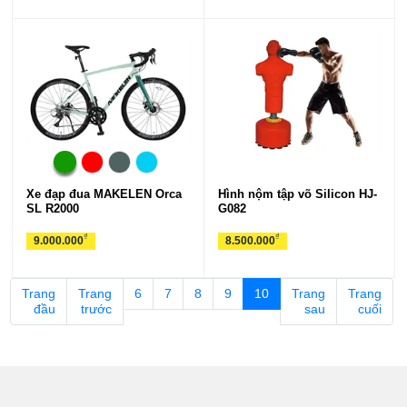
Xe đạp đua MAKELEN Orca
Hình nộm tập võ Silicon HJ-
SL R2000
G082
₫
₫
9.000.000
8.500.000
Trang
Trang
6
7
8
9
10
Trang
Trang
đầu
trước
sau
cuối