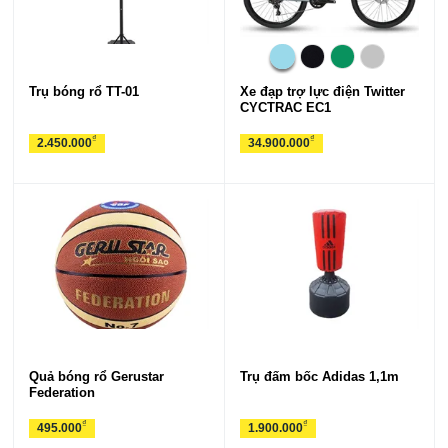
Trụ bóng rổ TT-01
Xe đạp trợ lực điện Twitter
CYCTRAC EC1
₫
₫
2.450.000
34.900.000
Quả bóng rổ Gerustar
Trụ đấm bốc Adidas 1,1m
Federation
₫
₫
495.000
1.900.000