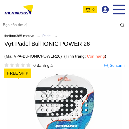
0
thethao365.com.vn
Padel
Vợt Padel Bull IONIC POWER 26
(Mã: VPA-BU-IONICPOWER26)
(Tình trạng:
Còn hàng
)
0 đánh giá
So sánh
FREE SHIP