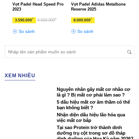
ries
Vợt Padel Head Speed Pro
Vợt Padel Adidas Metalbone
Vợt 
2023
Reserve 2025
360+
₫
₫
₫
4.500.000
3.590.000
8.000.000
3.4
So sánh
So sánh
S
XEM NHIỀU
Nguyên nhân gây mất cơ nhão cơ
là gì ? Bị mất cơ phải làm sao ?
5 dấu hiệu mất cơ âm thầm có thể
bạn không biết ?
Nhận diện dấu hiệu lão hóa qua
việc mất cơ bắp
Tại sao Protein trở thành dinh
dưỡng trụ cột trong sơ đồ tháp
dinh dưỡng của Hoa Kỳ năm 2026?