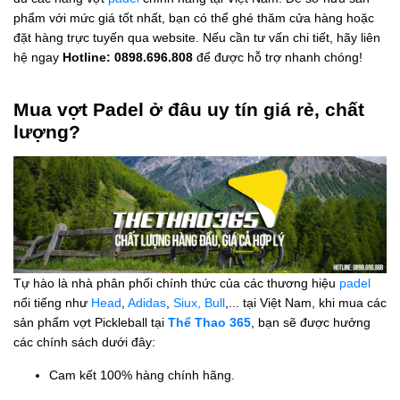
phẩm với mức giá tốt nhất, bạn có thể ghé thăm cửa hàng hoặc
đặt hàng trực tuyến qua website. Nếu cần tư vấn chi tiết, hãy liên
hệ ngay
Hotline: 0898.696.808
để được hỗ trợ nhanh chóng!
Mua vợt Padel ở đâu uy tín giá rẻ, chất
lượng?
Tự hào là nhà phân phối chính thức của các thương hiệu
padel
nổi tiếng như
Head
,
Adidas
,
Siux,
Bull
,... tại Việt Nam, khi mua các
sản phẩm vợt Pickleball tại
Thể Thao 365
, bạn sẽ được hưởng
các chính sách dưới đây:
Cam kết 100% hàng chính hãng.