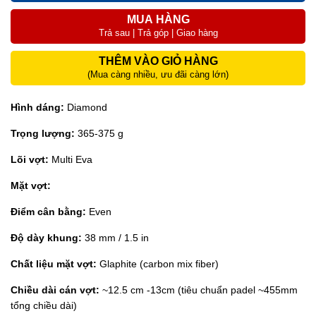
MUA HÀNG
Trả sau | Trả góp | Giao hàng
THÊM VÀO GIỎ HÀNG
(Mua càng nhiều, ưu đãi càng lớn)
Hình dáng:
Diamond
Trọng lượng:
365-375 g
Lõi vợt:
Multi Eva
Mặt vợt:
Điểm cân bằng:
Even
Độ dày khung:
38 mm / 1.5 in
Chất liệu mặt vợt:
Glaphite (carbon mix fiber)
Chiều dài cán vợt:
~12.5 cm -13cm (tiêu chuẩn padel ~455mm
tổng chiều dài)