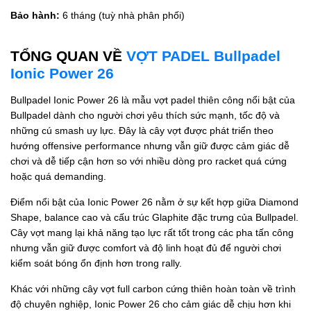
Bảo hành:
6 tháng (tuỳ nhà phân phối)
TỔNG QUAN VỀ
VỢT PADEL Bullpadel
Ionic Power 26
Bullpadel Ionic Power 26 là mẫu vợt padel thiên công nổi bật của
Bullpadel dành cho người chơi yêu thích sức mạnh, tốc độ và
những cú smash uy lực. Đây là cây vợt được phát triển theo
hướng offensive performance nhưng vẫn giữ được cảm giác dễ
chơi và dễ tiếp cận hơn so với nhiều dòng pro racket quá cứng
hoặc quá demanding.
Điểm nổi bật của Ionic Power 26 nằm ở sự kết hợp giữa Diamond
Shape, balance cao và cấu trúc Glaphite đặc trưng của Bullpadel.
Cây vợt mang lại khả năng tạo lực rất tốt trong các pha tấn công
nhưng vẫn giữ được comfort và độ linh hoạt đủ để người chơi
kiểm soát bóng ổn định hơn trong rally.
Khác với những cây vợt full carbon cứng thiên hoàn toàn về trình
độ chuyên nghiệp, Ionic Power 26 cho cảm giác dễ chịu hơn khi