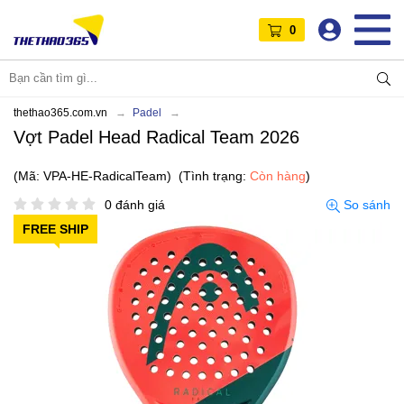
0
thethao365.com.vn
Padel
Vợt Padel Head Radical Team 2026
(Mã: VPA-HE-RadicalTeam)
(Tình trạng:
Còn hàng
)
0 đánh giá
So sánh
FREE SHIP