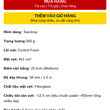
MUA HÀNG
Trả sau | Trả góp | Giao hàng
THÊM VÀO GIỎ HÀNG
(Mua càng nhiều, ưu đãi càng lớn)
Hình dáng:
Teardrop
Trọng lượng:
360 g
Lõi vợt:
Control Foam
Mặt vợt:
461 cm²
Điểm cân bằng:
25,5cm (Medium)
Độ dày khung:
38 mm / 1.5 in
Chất liệu mặt vợt:
Fiberglass
Chiều dài cán vợt:
~12.5 cm (tiêu chuẩn padel ~455mm tổng
chiều dài)
Bảo hành:
6 tháng (tuỳ nhà phân phối)