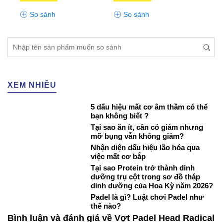
So sánh
So sánh
S
XEM NHIỀU
5 dấu hiệu mất cơ âm thầm có thể
bạn không biết ?
Tại sao ăn ít, cân có giảm nhưng
mỡ bụng vẫn không giảm?
Nhận diện dấu hiệu lão hóa qua
việc mất cơ bắp
Tại sao Protein trở thành dinh
dưỡng trụ cột trong sơ đồ tháp
dinh dưỡng của Hoa Kỳ năm 2026?
Padel là gì? Luật chơi Padel như
thế nào?
Bình luận và đánh giá về Vợt Padel Head Radical