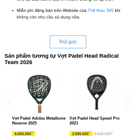
Miễn phí đăng bán trên Website của
Thể thao 365
khi
không còn nhu cầu sử dụng nữa.
Rút gọn
Sản phẩm tương tự Vợt Padel Head Radical
Team 2026
ries
Vợt Padel Adidas Metalbone
Vợt Padel Head Speed Pro
Vợt 
Reserve 2025
2023
360+
₫
₫
₫
4.500.000
8.000.000
3.590.000
3.4