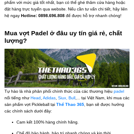
phẩm với mức giá tốt nhất, bạn có thể ghé thăm cửa hàng hoặc
đặt hàng trực tuyến qua website. Nếu cần tư vấn chi tiết, hãy liên
hệ ngay
Hotline: 0898.696.808
để được hỗ trợ nhanh chóng!
Mua vợt Padel ở đâu uy tín giá rẻ, chất
lượng?
Tự hào là nhà phân phối chính thức của các thương hiệu
padel
nổi tiếng như
Head
,
Adidas
,
Siux,
Bull
,... tại Việt Nam, khi mua các
sản phẩm vợt Pickleball tại
Thể Thao 365
, bạn sẽ được hưởng
các chính sách dưới đây:
Cam kết 100% hàng chính hãng.
Chế độ bảo hành, bảo trì nhanh chóng và kịp thời.