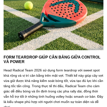
FORM TEARDROP GIÚP CÂN BẰNG GIỮA CONTROL
VÀ POWER
Head Radical Team 2026 sử dụng form teardrop với sweet spot
khá rộng và vị trí cân bằng trên mặt vợt. Thiết kế này giúp cây vợt
vừa giữ được khả năng kiểm soát bóng tốt, vừa tạo đủ lực khi cần
tăng tốc tấn công. Trong thực tế thi đấu, Radical Team cho cảm
giác dễ điều bóng và ổn định trong các pha rally dài, đồng thời
vẫn hỗ trợ tốt ở những tình huống volley hoặc smash cơ bản. Đây
là kiểu shape phù hợp với người chơi muốn sự toàn diện và dễ
chơi.