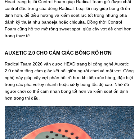
Head trang bị lõi Control Foam giúp Radical Team giữ được chất
control đặc trưng của dòng Radical. Loại lõi này giúp bóng đi ổn
định hơn, dễ điều hướng và kiểm soát lực tốt trong những pha
đánh kỹ thuật như bandeja hoặc chiquita. Đồng thời Control
Foam cũng hỗ trợ mở rộng sweet spot, giúp cây vợt dễ chơi hơn
trong thực tế.
AUXETIC 2.0 CHO CẢM GIÁC BÓNG RÕ HƠN
Radical Team 2026 vẫn được HEAD trang bị công nghệ Auxetic
2.0 nhằm tăng cảm giác kết nối giữa người chơi và mặt vợt. Công
nghệ này giúp cây vợt phản hồi rõ hơn khi tiếp xúc bóng, đặc biệt
trong các pha volley nhanh hoặc xử lý bóng tốc độ cao. Nhờ đó
người chơi có thể cảm nhận bóng tốt hơn và kiểm soát ổn định
hơn trong thi đấu.