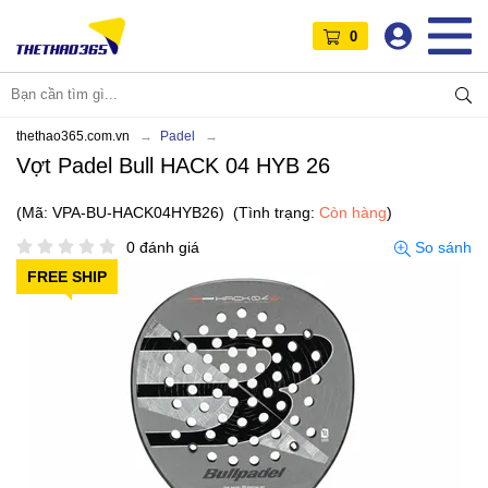
0
thethao365.com.vn
Padel
Vợt Padel Bull HACK 04 HYB 26
(Mã: VPA-BU-HACK04HYB26)
(Tình trạng:
Còn hàng
)
0 đánh giá
So sánh
FREE SHIP