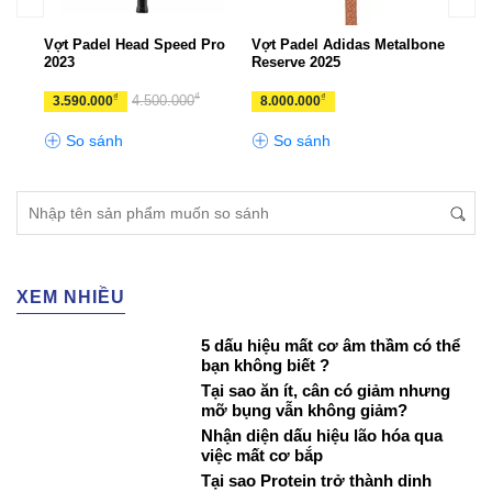
ries
Vợt Padel Head Speed Pro
Vợt Padel Adidas Metalbone
Vợt 
2023
Reserve 2025
360+
₫
₫
₫
4.500.000
3.590.000
8.000.000
3.4
So sánh
So sánh
S
XEM NHIỀU
5 dấu hiệu mất cơ âm thầm có thể
bạn không biết ?
Tại sao ăn ít, cân có giảm nhưng
mỡ bụng vẫn không giảm?
Nhận diện dấu hiệu lão hóa qua
việc mất cơ bắp
Tại sao Protein trở thành dinh