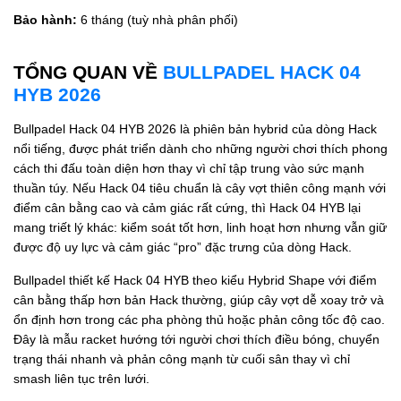
Bảo hành:
6 tháng (tuỳ nhà phân phối)
TỔNG QUAN VỀ
BULLPADEL HACK 04
HYB 2026
Bullpadel Hack 04 HYB 2026 là phiên bản hybrid của dòng Hack
nổi tiếng, được phát triển dành cho những người chơi thích phong
cách thi đấu toàn diện hơn thay vì chỉ tập trung vào sức mạnh
thuần túy. Nếu Hack 04 tiêu chuẩn là cây vợt thiên công mạnh với
điểm cân bằng cao và cảm giác rất cứng, thì Hack 04 HYB lại
mang triết lý khác: kiểm soát tốt hơn, linh hoạt hơn nhưng vẫn giữ
được độ uy lực và cảm giác “pro” đặc trưng của dòng Hack.
Bullpadel thiết kế Hack 04 HYB theo kiểu Hybrid Shape với điểm
cân bằng thấp hơn bản Hack thường, giúp cây vợt dễ xoay trở và
ổn định hơn trong các pha phòng thủ hoặc phản công tốc độ cao.
Đây là mẫu racket hướng tới người chơi thích điều bóng, chuyển
trạng thái nhanh và phản công mạnh từ cuối sân thay vì chỉ
smash liên tục trên lưới.