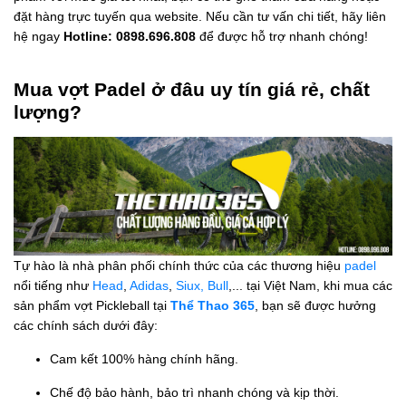
đặt hàng trực tuyến qua website. Nếu cần tư vấn chi tiết, hãy liên
hệ ngay
Hotline: 0898.696.808
để được hỗ trợ nhanh chóng!
Mua vợt Padel ở đâu uy tín giá rẻ, chất
lượng?
Tự hào là nhà phân phối chính thức của các thương hiệu
padel
nổi tiếng như
Head
,
Adidas
,
Siux,
Bull
,... tại Việt Nam, khi mua các
sản phẩm vợt Pickleball tại
Thể Thao 365
, bạn sẽ được hưởng
các chính sách dưới đây:
Cam kết 100% hàng chính hãng.
Chế độ bảo hành, bảo trì nhanh chóng và kịp thời.