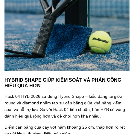
HYBRID SHAPE GIÚP KIỂM SOÁT VÀ PHẢN CÔNG
HIỆU QUẢ HƠN
Hack 04 HYB 2026 sử dụng Hybrid Shape – kiểu dáng lai giữa
round và diamond nhằm tạo sự cân bằng giữa khả năng kiểm
soát và hỗ trợ lực. So với Hack 04 tiêu chuẩn, bản HYB có vùng
đánh hiệu quả rộng hơn và dễ chơi hơn khá nhiều.
Điểm cân bằng của cây vợt nằm khoảng 25 cm, thấp hơn rõ rệt
so với Hack thường. Điều này giúp: