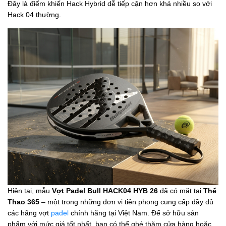
Đây là điểm khiến Hack Hybrid dễ tiếp cận hơn khá nhiều so với
Hack 04 thường.
Hiện tại, mẫu
Vợt Padel Bull HACK04 HYB 26
đã có mặt tại
Thể
Thao 365
– một trong những đơn vị tiên phong cung cấp đầy đủ
các hãng vợt
padel
chính hãng tại Việt Nam. Để sở hữu sản
phẩm với mức giá tốt nhất, bạn có thể ghé thăm cửa hàng hoặc