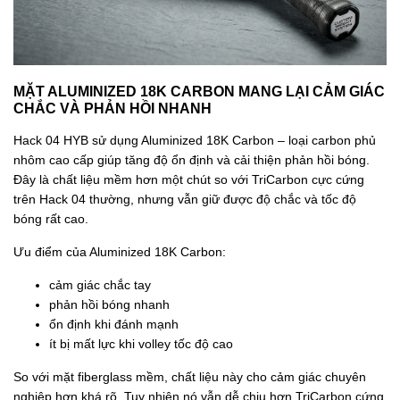
MẶT ALUMINIZED 18K CARBON MANG LẠI CẢM GIÁC
CHẮC VÀ PHẢN HỒI NHANH
Hack 04 HYB sử dụng Aluminized 18K Carbon – loại carbon phủ
nhôm cao cấp giúp tăng độ ổn định và cải thiện phản hồi bóng.
Đây là chất liệu mềm hơn một chút so với TriCarbon cực cứng
trên Hack 04 thường, nhưng vẫn giữ được độ chắc và tốc độ
bóng rất cao.
Ưu điểm của Aluminized 18K Carbon:
cảm giác chắc tay
phản hồi bóng nhanh
ổn định khi đánh mạnh
ít bị mất lực khi volley tốc độ cao
So với mặt fiberglass mềm, chất liệu này cho cảm giác chuyên
nghiệp hơn khá rõ. Tuy nhiên nó vẫn dễ chịu hơn TriCarbon cứng