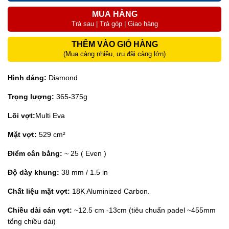
MUA HÀNG
Trả sau | Trả góp | Giao hàng
THÊM VÀO GIỎ HÀNG
(Mua càng nhiều, ưu đãi càng lớn)
Hình dáng:
Diamond
Trọng lượng:
365-375g
Lõi vợt:
Multi Eva
Mặt vợt:
529 cm²
Điểm cân bằng:
~ 25 ( Even )
Độ dày khung:
38 mm / 1.5 in
Chất liệu mặt vợt:
18K Aluminized Carbon.
Chiều dài cán vợt:
~12.5 cm -13cm (tiêu chuẩn padel ~455mm
tổng chiều dài)