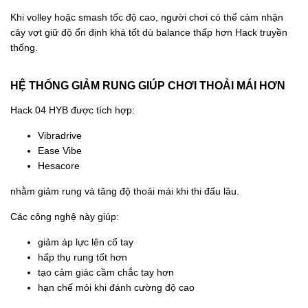
Khi volley hoặc smash tốc độ cao, người chơi có thể cảm nhận
cây vợt giữ độ ổn định khá tốt dù balance thấp hơn Hack truyền
thống.
HỆ THỐNG GIẢM RUNG GIÚP CHƠI THOẢI MÁI HƠN
Hack 04 HYB được tích hợp:
Vibradrive
Ease Vibe
Hesacore
nhằm giảm rung và tăng độ thoải mái khi thi đấu lâu.
Các công nghệ này giúp:
giảm áp lực lên cổ tay
hấp thụ rung tốt hơn
tạo cảm giác cầm chắc tay hơn
hạn chế mỏi khi đánh cường độ cao