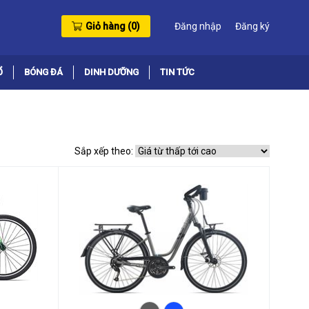
Giỏ hàng (
0
)
Đăng nhập
Đăng ký
Ổ
BÓNG ĐÁ
DINH DƯỠNG
TIN TỨC
Sắp xếp theo: