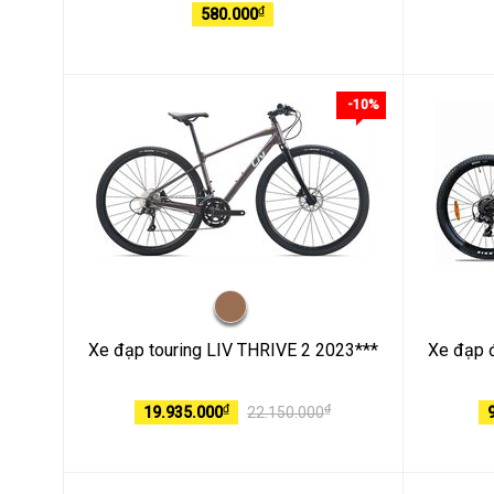
₫
580.000
-10%
Xe đạp touring LIV THRIVE 2 2023***
Xe đạp đ
₫
₫
19.935.000
22.150.000