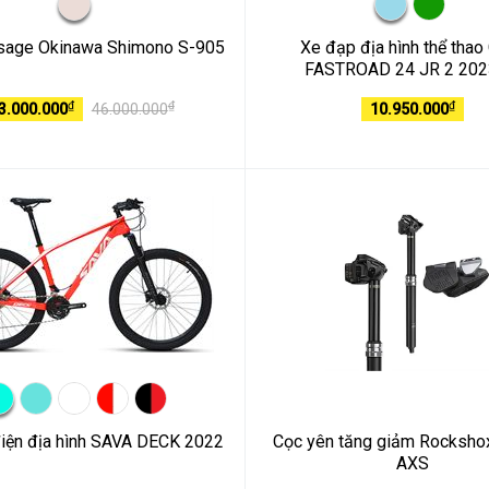
sage Okinawa Shimono S-905
Xe đạp địa hình thể thao 
FASTROAD 24 JR 2 202
₫
₫
₫
3.000.000
46.000.000
10.950.000
Xe đạp điện địa hình SAVA DECK 2022
Cọc yên tăng giảm Rocksho
AXS