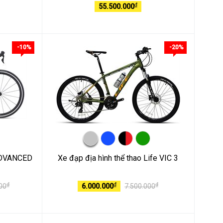
₫
55.500.000
-10%
-20%
ADVANCED
Xe đạp địa hình thể thao Life VIC 3
₫
₫
₫
00
6.000.000
7.500.000