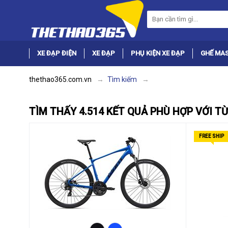
XE ĐẠP ĐIỆN
XE ĐẠP
PHỤ KIỆN XE ĐẠP
GHẾ MA
thethao365.com.vn
Tìm kiếm
TÌM THẤY 4.514 KẾT QUẢ PHÙ HỢP VỚI T
FREE SHIP