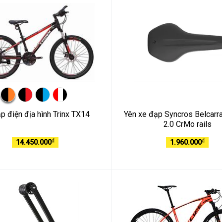
p điện địa hình Trinx TX14
Yên xe đạp Syncros Belcarr
2.0 CrMo rails
₫
₫
14.450.000
1.960.000