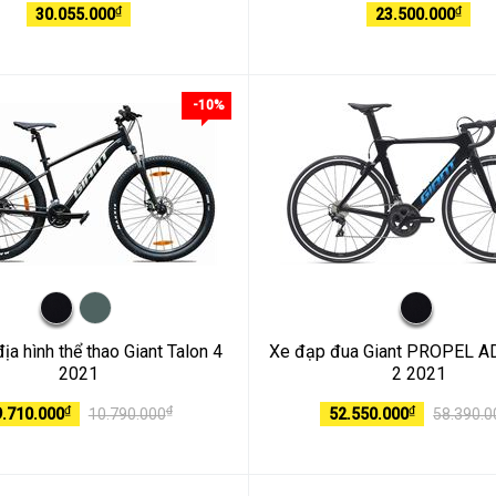
₫
₫
30.055.000
23.500.000
-10%
ịa hình thể thao Giant Talon 4
Xe đạp đua Giant PROPEL 
2021
2 2021
₫
₫
₫
9.710.000
10.790.000
52.550.000
58.390.0