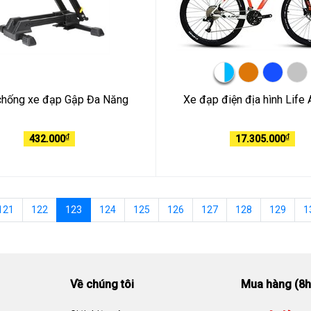
chống xe đạp Gập Đa Năng
Xe đạp điện địa hình Life 
₫
₫
432.000
17.305.000
121
122
123
124
125
126
127
128
129
1
Về chúng tôi
Mua hàng (8h