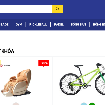
SSAGE
GYM
PICKLEBALL
PADEL
BÓNG BÀN
BÓNG R
Ừ KHÓA
-28%