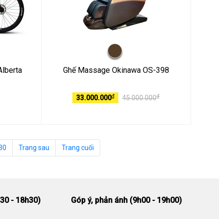
Alberta
Ghế Massage Okinawa OS-398
₫
₫
33.000.000
45.000.000
30
Trang sau
Trang cuối
30 - 18h30)
Góp ý, phản ánh (9h00 - 19h00)