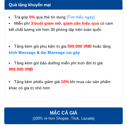
Quà tặng khuyến mại
Trả góp
0%
qua thẻ tín dụng
[Tìm hiểu ngay]
Miễn phí
3 buổi giảm mỡ, giảm cân hiệu quả
có cam
kết chất lượng với hơn 30 phòng tập trên toàn quốc
Tặng kèm gói phụ kiện trị giá
500.000 VNĐ
hoặc tặng
kính Massage
&
đai Massage vai gáy
Tặng kèm gói bảo dưỡng miễn phí trọn đời trị giá
900.000 VNĐ
Tặng kèm phiếu giảm giá
10%
khi mua các sản phẩm
khác có giá trị nhỏ hơn
MẶC CẢ GIÁ
(100% rẻ hơn Shopee, Titok, Lazada)