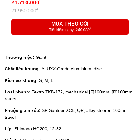
₫
21.710.000
₫
21.950.000
MUA THEO GÓI
₫
Tiết kiệm ngay:
240.000
Thương hiệu:
Giant
Chất liệu khung:
ALUXX-Grade Aluminium, disc
Kích cỡ khung:
S, M, L
Loại phanh:
Tektro TKB-172, mechanical [F]160mm, [R]160mm
rotors
Phuộc giảm xóc:
SR Suntour XCE, QR, alloy steerer, 100mm
travel
Líp:
Shimano HG200, 12-32