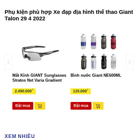
Phụ kiện phù hợp Xe đạp địa hình thể thao Giant
Talon 29 4 2022
ant
Mắt Kính GIANT Sunglasses
Bình nước Giant NE600ML
Túi 
Stratos Nxt Varia Gradient
TUI
₫
₫
2.490.000
120.000
265
Đặt mua
Đặt mua
Đặ
XEM NHIỀU