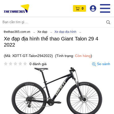
0
thethao365.com.vn
Xe đạp
Xe đạp địa hình
Xe đạp địa hình thể thao Giant Talon 29 4
2022
(Mã: XDTT-GT-Talon2942022)
(Tình trạng:
Còn hàng
)
0 đánh giá
So sánh