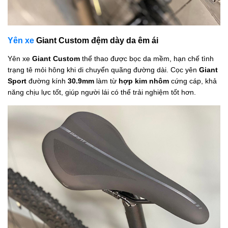
Yên xe
Giant Custom đệm dày da êm ái
Yên xe
Giant Custom
thể thao được bọc da mềm, hạn chế tình
trạng tê mỏi hông khi di chuyển quãng đường dài. Cọc yên
Giant
Sport
đường kính
30.9mm
làm từ
hợp kim nhôm
cứng cáp, khả
năng chịu lực tốt, giúp người lái có thể trải nghiệm tốt hơn.