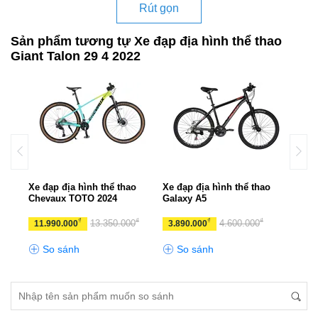
Rút gọn
Sản phẩm tương tự Xe đạp địa hình thể thao
Giant Talon 29 4 2022
UX
Xe đạp địa hình thể thao
Xe đạp địa hình thể thao
Xe đ
Chevaux TOTO 2024
Galaxy A5
CHE
₫
₫
₫
₫
₫
0
13.350.000
4.600.000
11.990.000
3.890.000
10.
So sánh
So sánh
S