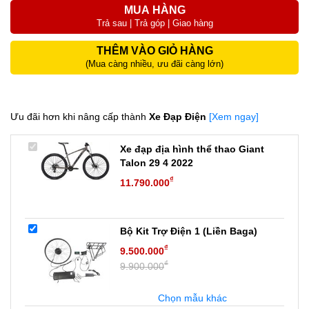
MUA HÀNG
Trả sau | Trả góp | Giao hàng
THÊM VÀO GIỎ HÀNG
(Mua càng nhiều, ưu đãi càng lớn)
Ưu đãi hơn khi nâng cấp thành
Xe Đạp Điện
[Xem ngay]
Xe đạp địa hình thể thao Giant
Talon 29 4 2022
₫
11.790.000
Bộ Kit Trợ Điện 1 (Liền Baga)
₫
9.500.000
₫
9.900.000
Chọn mẫu khác