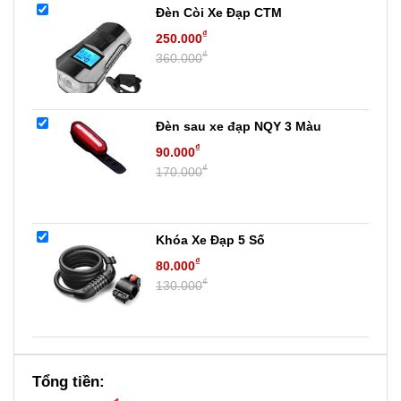
Đèn Còi Xe Đạp CTM
₫
250.000
₫
360.000
Đèn sau xe đạp NQY 3 Màu
₫
90.000
₫
170.000
Khóa Xe Đạp 5 Số
₫
80.000
₫
130.000
Tổng tiền: