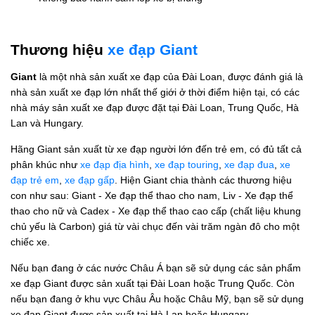
Thương hiệu
xe đạp Giant
Giant
là một nhà sản xuất xe đạp của Đài Loan, được đánh giá là
nhà sản xuất xe đạp lớn nhất thế giới ở thời điểm hiện tại, có các
nhà máy sản xuất xe đạp được đặt tại Đài Loan, Trung Quốc, Hà
Lan và Hungary.
Hãng Giant sản xuất từ xe đạp người lớn đến trẻ em, có đủ tất cả
phân khúc như
xe đạp địa hình
,
xe đạp touring
,
xe đạp đua
,
xe
đạp trẻ em
,
xe đạp gấp
. Hiện Giant chia thành các thương hiệu
con như sau: Giant - Xe đạp thể thao cho nam, Liv - Xe đạp thể
thao cho nữ và Cadex - Xe đạp thể thao cao cấp (chất liệu khung
chủ yếu là Carbon) giá từ vài chục đến vài trăm ngàn đô cho một
chiếc xe.
Nếu bạn đang ở các nước Châu Á bạn sẽ sử dụng các sản phẩm
xe đạp Giant được sản xuất tại Đài Loan hoặc Trung Quốc. Còn
nếu bạn đang ở khu vực Châu Âu hoặc Châu Mỹ, bạn sẽ sử dụng
xe đạp Giant được sản xuất tại Hà Lan hoặc Hungary.