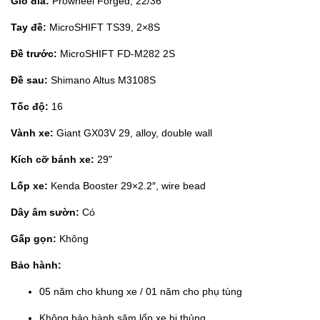
Giò đĩa:
Prowheel Forged, 22/36
Tay đề:
MicroSHIFT TS39, 2×8S
Đề trước:
MicroSHIFT FD-M282 2S
Đề sau:
Shimano Altus M3108S
Tốc độ:
16
Vành xe:
Giant GX03V 29, alloy, double wall
Kích cỡ bánh xe:
29"
Lốp xe:
Kenda Booster 29×2.2″, wire bead
Dây âm sườn:
Có
Gấp gọn:
Không
Bảo hành:
05 năm cho khung xe / 01 năm cho phụ tùng
Không bảo hành săm lốp xe bị thủng