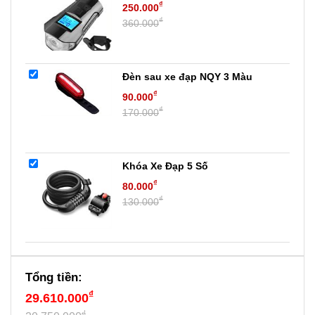
₫
250.000
₫
360.000
Đèn sau xe đạp NQY 3 Màu
₫
90.000
₫
170.000
Khóa Xe Đạp 5 Số
₫
80.000
₫
130.000
Tổng tiền:
₫
29.610.000
₫