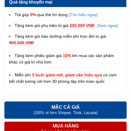
Quà tặng khuyến mại
Trả góp
0%
qua thẻ tín dụng
[Tìm hiểu ngay]
Tặng kèm gói phụ kiện trị giá
200.000 VNĐ
[Xem ngay]
Tặng kèm gói bảo dưỡng miễn phí trọn đời trị giá
900.000 VNĐ
Tặng kèm phiếu giảm giá
10%
khi mua các sản phẩm
khác có giá trị nhỏ hơn
Miễn phí
3 buổi giảm mỡ, giảm cân hiệu quả
có cam
kết chất lượng với hơn 30 phòng tập trên toàn quốc
MẶC CẢ GIÁ
(100% rẻ hơn Shopee, Titok, Lazada)
MUA HÀNG