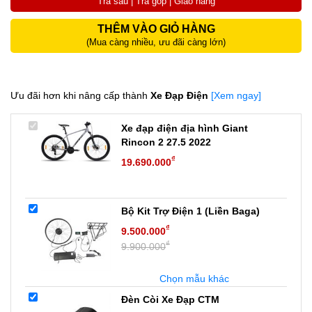
Trả sau | Trả góp | Giao hàng
THÊM VÀO GIỎ HÀNG
(Mua càng nhiều, ưu đãi càng lớn)
Ưu đãi hơn khi nâng cấp thành
Xe Đạp Điện
[Xem ngay]
Xe đạp điện địa hình Giant
Rincon 2 27.5 2022
₫
19.690.000
Bộ Kit Trợ Điện 1 (Liền Baga)
₫
9.500.000
₫
9.900.000
Chọn mẫu khác
Đèn Còi Xe Đạp CTM