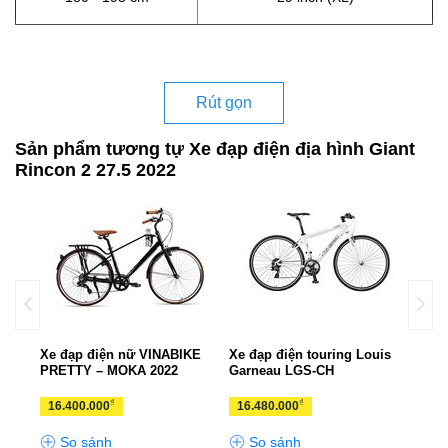
Rút gọn
Sản phẩm tương tự Xe đạp điện địa hình Giant
Rincon 2 27.5 2022
p ADO
Xe đạp điện nữ VINABIKE
Xe đạp điện touring Louis
Xe đ
PRETTY – MOKA 2022
Garneau LGS-CH
TSI
₫
₫
16.400.000
16.480.000
13.
So sánh
So sánh
S