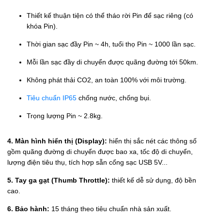
Thiết kế thuận tiện có thể tháo rời Pin để sạc riêng (có
khóa Pin).
Thời gian sạc đầy Pin ~ 4h, tuổi thọ Pin ~ 1000 lần sạc.
Mỗi lần sạc đầy di chuyển được quãng đường tới 50km.
Không phát thải CO2, an toàn 100% với môi trường.
Tiêu chuẩn IP65
chống nước, chống bụi.
Trọng lượng Pin ~ 2.8kg.
4. Màn hình hiển thị (Display):
hiển thị sắc nét các thông số
gồm quãng đường di chuyển được bao xa, tốc độ di chuyển,
lượng điện tiêu thụ, tích hợp sẵn cổng sạc USB 5V...
5. Tay ga gạt (Thumb Throttle):
thiết kế dễ sử dụng, độ bền
cao.
6. Bảo hành:
15 tháng theo tiêu chuẩn nhà sản xuất.