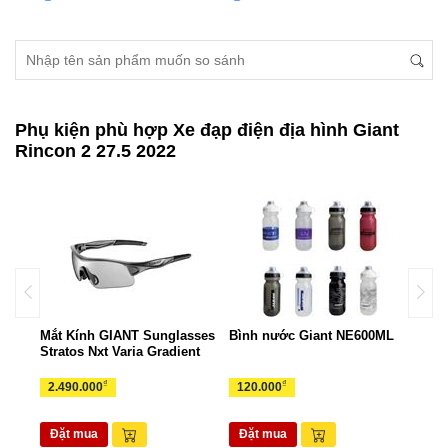
Phụ kiện phù hợp Xe đạp điện địa hình Giant
Rincon 2 27.5 2022
ant
Mắt Kính GIANT Sunglasses
Bình nước Giant NE600ML
Túi 
Stratos Nxt Varia Gradient
TUI
₫
₫
2.490.000
120.000
265
Đặt mua
Đặt mua
Đặ