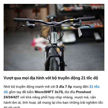
Vượt qua mọi địa hình với bộ truyền động 21 tốc độ
Nhờ bộ truyền động mạnh mẽ với
3 đĩa 7 líp
mang đến
21 tốc
độ
gồm tay đề bấm
MicroSHIFT 3x7S,
đùi đĩa
Prowheel
24/34/42T
với khả năng phối hợp nhịp nhàng, mượt mà, vận
hành êm ái, linh hoạt, sẽ mang lại cho bạn những trải nghiệm tốc
độ tốt nhất.