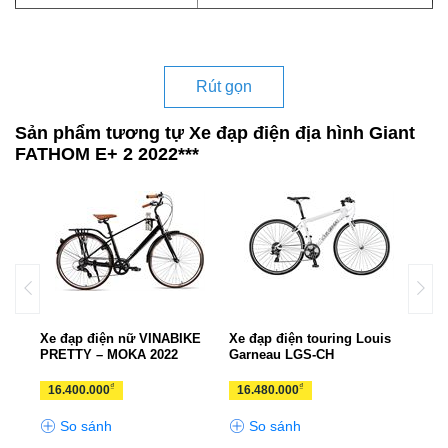
Rút gọn
Sản phẩm tương tự Xe đạp điện địa hình Giant
FATHOM E+ 2 2022***
p ADO
Xe đạp điện nữ VINABIKE
Xe đạp điện touring Louis
Xe đ
PRETTY – MOKA 2022
Garneau LGS-CH
TSI
₫
₫
16.400.000
16.480.000
13.
So sánh
So sánh
S