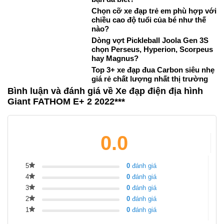
Chọn cỡ xe đạp trẻ em phù hợp với
chiều cao độ tuổi của bé như thế
nào?
Dòng vợt Pickleball Joola Gen 3S
chọn Perseus, Hyperion, Scorpeus
hay Magnus?
Top 3+ xe đạp đua Carbon siêu nhẹ
giá rẻ chất lượng nhất thị trường
Bình luận và đánh giá về Xe đạp điện địa hình
Giant FATHOM E+ 2 2022***
0.0
5
0
đánh giá
4
0
đánh giá
3
0
đánh giá
2
0
đánh giá
1
0
đánh giá