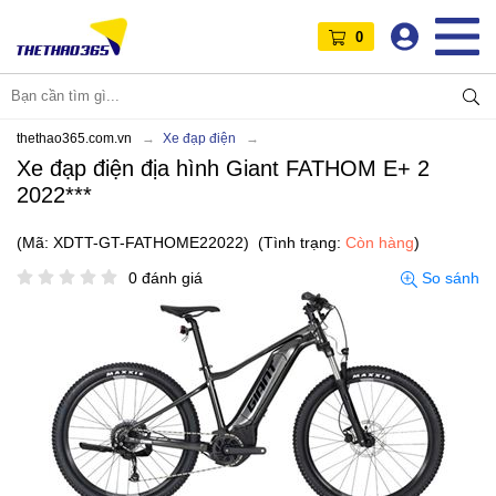
0
thethao365.com.vn
Xe đạp điện
Xe đạp điện địa hình Giant FATHOM E+ 2
2022***
(Mã: XDTT-GT-FATHOME22022)
(Tình trạng:
Còn hàng
)
0 đánh giá
So sánh