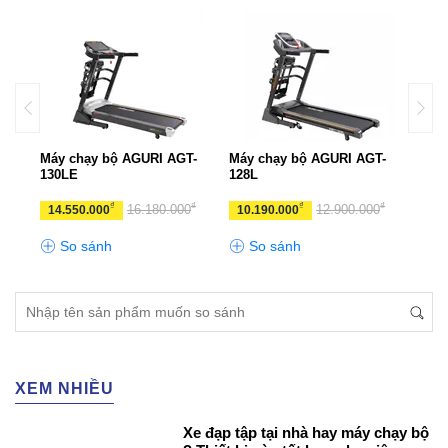
Máy chạy bộ AGURI AGT-
Máy chạy bộ AGURI AGT-
Máy 
130LE
128L
131
₫
₫
₫
₫
₫
0
16.180.000
12.900.000
14.550.000
10.190.000
19.
So sánh
So sánh
S
XEM NHIỀU
Xe đạp tập tại nhà hay máy chạy bộ