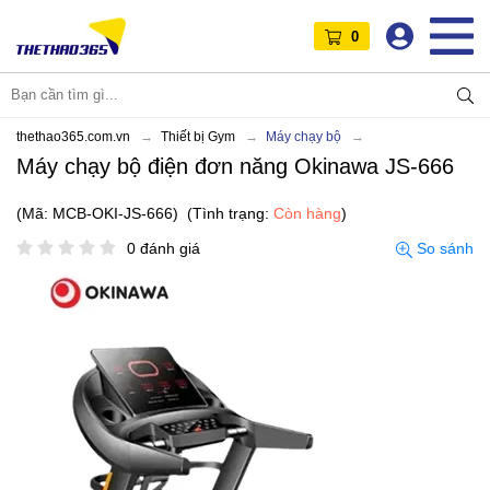
0
thethao365.com.vn
Thiết bị Gym
Máy chạy bộ
Máy chạy bộ điện đơn năng Okinawa JS-666
(Mã: MCB-OKI-JS-666)
(Tình trạng:
Còn hàng
)
0 đánh giá
So sánh