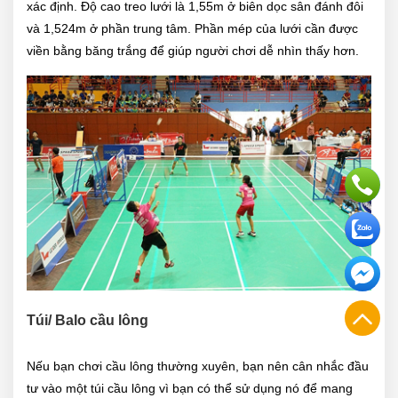
xác định. Độ cao treo lưới là 1,55m ở biên dọc sân đánh đôi
và 1,524m ở phần trung tâm. Phần mép của lưới cần được
viền bằng băng trắng để giúp người chơi dễ nhìn thấy hơn.
Túi/ Balo cầu lông
Nếu bạn chơi cầu lông thường xuyên, bạn nên cân nhắc đầu
tư vào một túi cầu lông vì bạn có thể sử dụng nó để mang