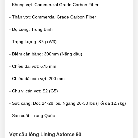
- Khung vợt: Commercial Grade Carbon Fiber
- Thân vợt: Commercial Grade Carbon Fiber
- Độ cứng: Trung Bình
- Trọng lượng: 87g (W3)
- Điểm cân bằng: 300mm (Nặng đầu)
- Chiều dài vợt: 675 mm
- Chiều dài cán vợt: 200 mm
- Chu vi cán vợt: S2 (G5)
- Sức căng: Dọc 24-28 lbs, Ngang 26-30 lbs (Tối đa 12,7kg)
- Sản xuất: Trung Quốc
Vợt cầu lông Lining Axforce 90