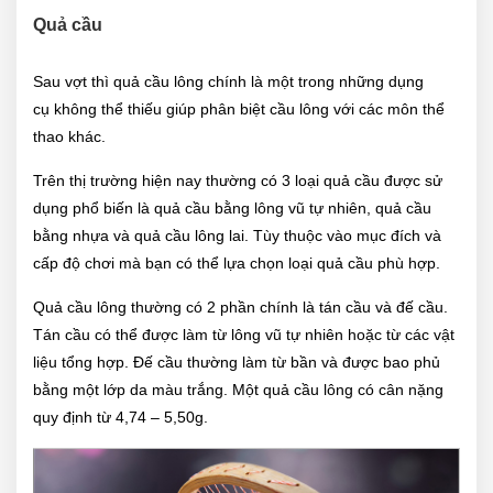
Quả cầu
Sau vợt thì quả cầu lông chính là một trong những dụng
cụ không thể thiếu giúp phân biệt cầu lông với các môn thể
thao khác.
Trên thị trường hiện nay thường có 3 loại quả cầu được sử
dụng phổ biến là quả cầu bằng lông vũ tự nhiên, quả cầu
bằng nhựa và quả cầu lông lai. Tùy thuộc vào mục đích và
cấp độ chơi mà bạn có thể lựa chọn loại quả cầu phù hợp.
Quả cầu lông thường có 2 phần chính là tán cầu và đế cầu.
Tán cầu có thể được làm từ lông vũ tự nhiên hoặc từ các vật
liệu tổng hợp. Đế cầu thường làm từ bần và được bao phủ
bằng một lớp da màu trắng. Một quả cầu lông có cân nặng
quy định từ 4,74 – 5,50g.