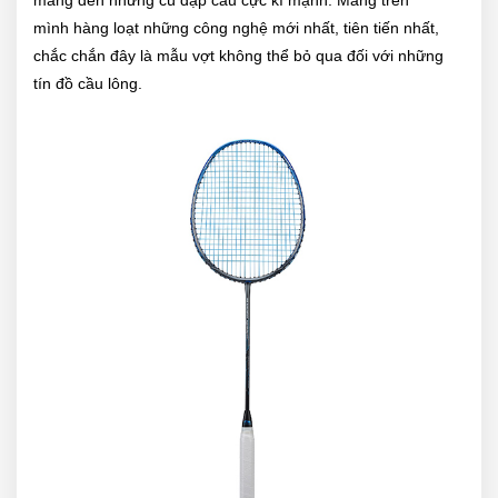
mang đến những cú đập cầu cực kì mạnh. Mang trên
mình hàng loạt những công nghệ mới nhất, tiên tiến nhất,
chắc chắn đây là mẫu vợt không thể bỏ qua đối với những
tín đồ cầu lông.