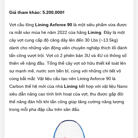
Giá tham khảo: 5.200.000₫
Vợt cầu lông
Lining Axforce 90
là một siêu phẩm vừa được
ra mắt vào mùa hè năm 2022 của hãng
Lining
. Đây là một
cây vợt cung cấp độ căng dây lên đến 30 Lbs (~13.5kg)
dành cho những vận động viên chuyên nghiệp thích lối đánh
tấn công vượt trội. Vợt có 2 phiên bản 3U và 4U có thông số
thiên về nặng đầu. Tổng thể cây vợt sở hữu thiết kế toát lên
sự mạnh mẽ, nước sơn bền bỉ, cùng với những chi tiết vô
cùng bắt mắt. Vật liệu cấu tạo nên Lining Axforce 90 là
Carbon thế hệ mới của nhà
Lining
kết hợp với vật liệu Nano
siêu dẫn nâng cao tính linh hoạt của vợt, thu được gấp đôi
thế năng đàn hồi khi tấn công giúp tăng cường năng lượng
trong mỗi pha đập cầu trên sân đấu.