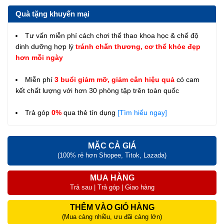
Quà tặng khuyến mại
Tư vấn miễn phí cách chơi thể thao khoa học & chế độ
dinh dưỡng hợp lý
tránh chấn thương, cơ thể khỏe đẹp
hơn mỗi ngày
Miễn phí
3 buổi giảm mỡ, giảm cân hiệu quả
có cam
kết chất lượng với hơn 30 phòng tập trên toàn quốc
Trả góp
0%
qua thẻ tín dụng
[Tìm hiểu ngay]
MẶC CẢ GIÁ
(100% rẻ hơn Shopee, Titok, Lazada)
MUA HÀNG
Trả sau | Trả góp | Giao hàng
THÊM VÀO GIỎ HÀNG
(Mua càng nhiều, ưu đãi càng lớn)