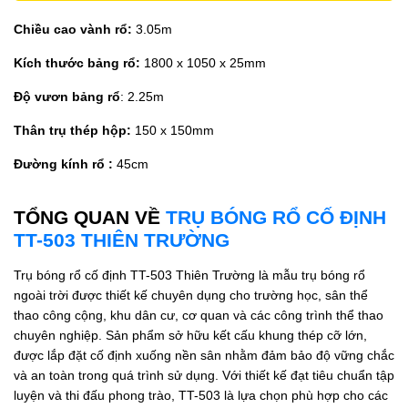
Chiều cao vành rổ:
3.05m
Kích thước bảng rổ:
1800 x 1050 x 25mm
Độ vươn bảng rổ
: 2.25m
Thân trụ thép hộp:
150 x 150mm
Đường kính rổ :
45cm
TỔNG QUAN VỀ
TRỤ BÓNG RỔ CỐ ĐỊNH
TT-503 THIÊN TRƯỜNG
Trụ bóng rổ cố định TT-503 Thiên Trường là mẫu trụ bóng rổ
ngoài trời được thiết kế chuyên dụng cho trường học, sân thể
thao công cộng, khu dân cư, cơ quan và các công trình thể thao
chuyên nghiệp. Sản phẩm sở hữu kết cấu khung thép cỡ lớn,
được lắp đặt cố định xuống nền sân nhằm đảm bảo độ vững chắc
và an toàn trong quá trình sử dụng. Với thiết kế đạt tiêu chuẩn tập
luyện và thi đấu phong trào, TT-503 là lựa chọn phù hợp cho các