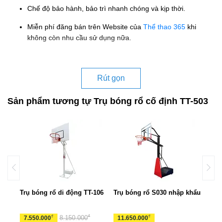
Chế độ bảo hành, bảo trì nhanh chóng và kịp thời.
Miễn phí đăng bán trên Website của
Thể thao 365
khi
không còn nhu cầu sử dụng nữa.
Rút gọn
Sản phẩm tương tự Trụ bóng rổ cố định TT-503
Trụ bóng rổ di động TT-106
Trụ bóng rổ S030 nhập khẩu
Trụ 
₫
₫
₫
8.150.000
7.550.000
11.650.000
15.