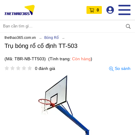
0
thethao365.com.vn
Bóng Rổ
Trụ bóng rổ cố định TT-503
(Mã: TBR-NB-TT503)
(Tình trạng:
Còn hàng
)
0 đánh giá
So sánh