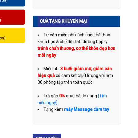
zada)
g
QUÀ TẶNG KHUYẾN MẠI
Tư vấn miễn phí cách chơi thể thao
lớn)
khoa học & chế độ dinh dưỡng hợp lý
tránh chấn thương, cơ thể khỏe đẹp hơn
mỗi ngày
Miễn phí
3 buổi giảm mỡ, giảm cân
hiệu quả
có cam kết chất lượng với hơn
30 phòng tập trên toàn quốc
Trả góp
0%
qua thẻ tín dụng
[Tìm
hiểu ngay]
Tặng kèm
máy Massage cầm tay