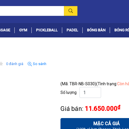
SSAGE
GYM
PICKLEBALL
PADEL
BÓNG BÀN
BÓNG R
0 đánh giá
So sánh
(Mã: TBR-NB-S030)
(Tình trạng:
Còn h
Số lượng
₫
Giá bán:
11.650.000
MẶC CẢ GIÁ