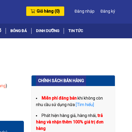
Giỏ hàng (
0
)
Đăng nhập
Đăng ký
Ổ
BÓNG ĐÁ
DINH DƯỠNG
TIN TỨC
CHÍNH SÁCH BÁN HÀNG
àng
)
Miễn phí đăng bán
khi không còn
nhu cầu sử dụng nữa
[Tìm hiểu]
Phát hiện hàng giả, hàng nhái,
trả
hàng và nhận thêm 100% giá trị đơn
hàng