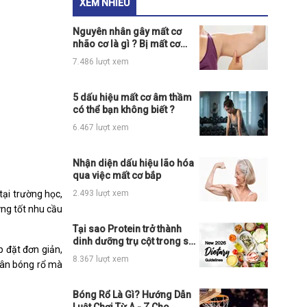
XEM NHIỀU
Nguyên nhân gây mất cơ
nhão cơ là gì ? Bị mất cơ
phải làm sao ?
7.486 lượt xem
5 dấu hiệu mất cơ âm thầm
có thể bạn không biết ?
6.467 lượt xem
Nhận diện dấu hiệu lão hóa
qua việc mất cơ bắp
tại trường học,
2.493 lượt xem
ứng tốt nhu cầu
Tại sao Protein trở thành
dinh dưỡng trụ cột trong sơ
p đặt đơn giản,
đồ tháp dinh dưỡng của
8.367 lượt xem
sân bóng rổ mà
Hoa Kỳ năm 2026?
Bóng Rổ Là Gì? Hướng Dẫn