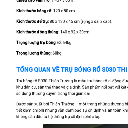
Chiều cao vành rổ:
1.45 - 3.05 m
Kích thước bảng rổ:
120 x 80 cm
Kích thước đế trụ:
80 x 130 x 45 cm (rộng x dài x cao).
Kích thước đóng thùng:
140 x 92 x 30cm
Trọng lượng trụ bóng rổ:
64kg
Trọng lượng thùng:
68kg
TỔNG QUAN VỀ TRỤ BÓNG RỔ S030 TH
Trụ bóng rổ S030 Thiên Trường là mẫu trụ bóng rổ di động được
khu dân cư, sân thể thao và gia đình. Sản phẩm nổi bật với kết
sử dụng thường xuyên trong thời gian dài.
Được sản xuất bởi Thiên Trường – một trong những thương hiệu
tiết kiệm chi phí nhưng vẫn đảm bảo sự ổn định và an toàn k
không cần đầu tư hệ thống trụ cố định phức tạp.