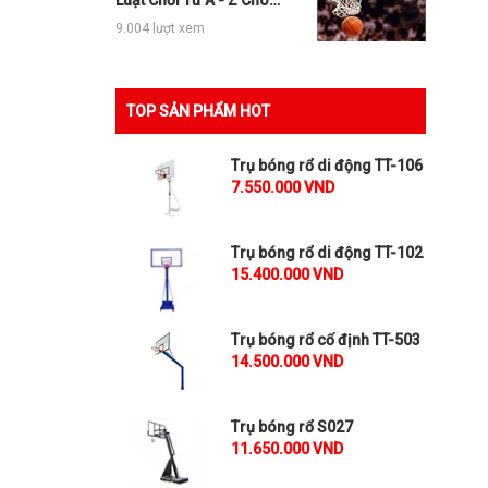
Luật Chơi Từ A - Z Cho
Người Mới
9.004 lượt xem
TOP SẢN PHẨM HOT
Trụ bóng rổ di động TT-106
7.550.000 VND
Trụ bóng rổ di động TT-102
15.400.000 VND
Trụ bóng rổ cố định TT-503
14.500.000 VND
Trụ bóng rổ S027
11.650.000 VND