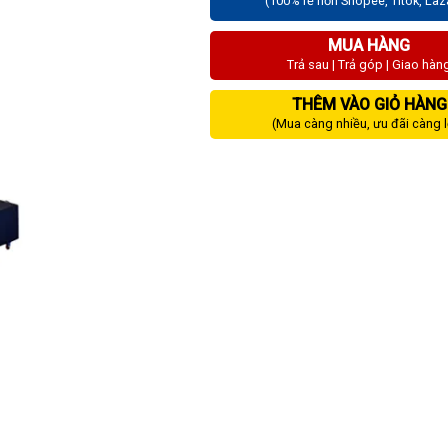
(100% rẻ hơn Shopee, Titok, La
MUA HÀNG
Trả sau | Trả góp | Giao hàn
THÊM VÀO GIỎ HÀNG
(Mua càng nhiều, ưu đãi càng 