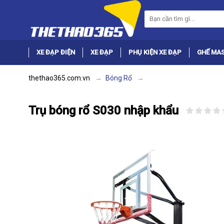
XE ĐẠP ĐIỆN
XE ĐẠP
PHỤ KIỆN XE ĐẠP
GHẾ MA
thethao365.com.vn
Bóng Rổ
Trụ bóng rổ S030 nhập khẩu