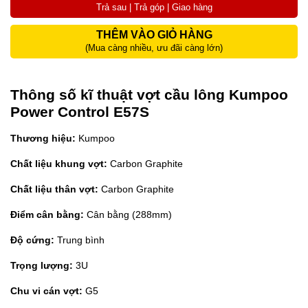
Trả sau | Trả góp | Giao hàng
THÊM VÀO GIỎ HÀNG
(Mua càng nhiều, ưu đãi càng lớn)
Thông số kĩ thuật vợt cầu lông Kumpoo
Power Control E57S
Thương hiệu:
Kumpoo
Chất liệu khung vợt:
Carbon Graphite
Chất liệu thân vợt:
Carbon Graphite
Điểm cân bằng:
Cân bằng (288mm)
Độ cứng:
Trung bình
Trọng lượng:
3U
Chu vi cán vợt:
G5