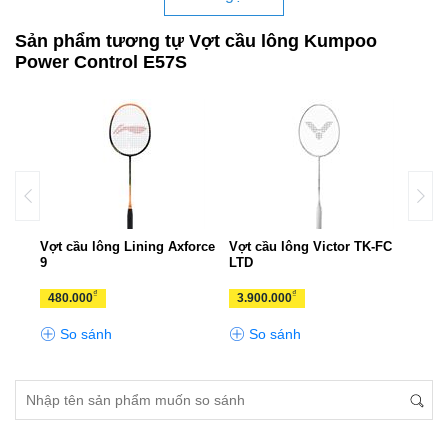
Sản phẩm tương tự Vợt cầu lông Kumpoo
Power Control E57S
Vợt cầu lông Lining Axforce
Vợt cầu lông Victor TK-FC
Vợt 
9
LTD
RYU
₫
₫
480.000
3.900.000
3.3
So sánh
So sánh
S