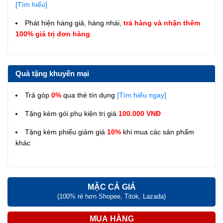
[Tìm hiểu]
Phát hiện hàng giả, hàng nhái,
trả hàng và nhận thêm
100% giá trị đơn hàng
Quà tặng khuyến mại
Trả góp
0%
qua thẻ tín dụng
[Tìm hiểu ngay]
Tặng kèm gói phụ kiện trị giá
100.000 VNĐ
Tặng kèm phiếu giảm giá
10%
khi mua các sản phẩm
khác
MẶC CẢ GIÁ
(100% rẻ hơn Shopee, Titok, Lazada)
MUA HÀNG