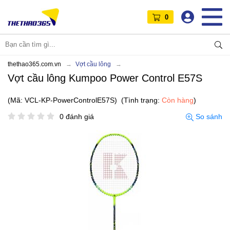
0
thethao365.com.vn
Vợt cầu lông
Vợt cầu lông Kumpoo Power Control E57S
(Mã: VCL-KP-PowerControlE57S)
(Tình trạng:
Còn hàng
)
0 đánh giá
So sánh