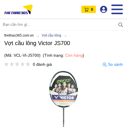
0
thethao365.com.vn
Vợt cầu lông
Vợt cầu lông Victor JS700
(Mã: VCL-VI-JS700)
(Tình trạng:
Còn hàng
)
0 đánh giá
So sánh