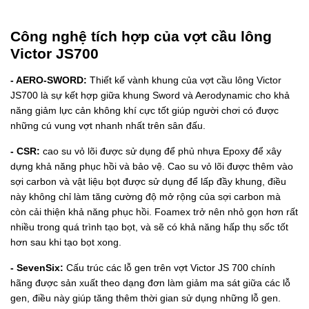
Công nghệ tích hợp của vợt cầu lông
Victor JS700
- AERO-SWORD:
Thiết kế vành khung của vợt cầu lông Victor
JS700 là sự kết hợp giữa khung Sword và Aerodynamic cho khả
năng giảm lực cản không khí cực tốt giúp người chơi có được
những cú vung vợt nhanh nhất trên sân đấu.
- CSR:
cao su vỏ lõi được sử dụng để phủ nhựa Epoxy để xây
dựng khả năng phục hồi và bảo vệ. Cao su vỏ lõi được thêm vào
sợi carbon và vật liệu bọt được sử dụng để lấp đầy khung, điều
này không chỉ làm tăng cường độ mở rộng của sợi carbon mà
còn cải thiện khả năng phục hồi. Foamex trở nên nhỏ gọn hơn rất
nhiều trong quá trình tạo bọt, và sẽ có khả năng hấp thụ sốc tốt
hơn sau khi tạo bọt xong.
- SevenSix:
Cấu trúc các lỗ gen trên vợt Victor JS 700 chính
hãng được sản xuất theo dạng đơn làm giảm ma sát giữa các lỗ
gen, điều này giúp tăng thêm thời gian sử dụng những lỗ gen.