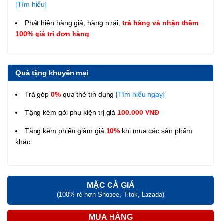
[Tìm hiểu]
Phát hiện hàng giả, hàng nhái,
trả hàng và nhận thêm
100% giá trị đơn hàng
Quà tặng khuyến mại
Trả góp
0%
qua thẻ tín dụng
[Tìm hiểu ngay]
Tặng kèm gói phụ kiện trị giá
100.000 VNĐ
Tặng kèm phiếu giảm giá
10%
khi mua các sản phẩm
khác
MẶC CẢ GIÁ
(100% rẻ hơn Shopee, Titok, Lazada)
MUA HÀNG