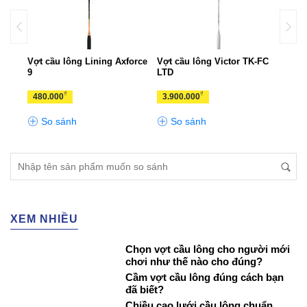
Vợt cầu lông Lining Axforce
Vợt cầu lông Victor TK-FC
Vợt 
9
LTD
RYU
₫
₫
480.000
3.900.000
3.3
So sánh
So sánh
S
XEM NHIỀU
Chọn vợt cầu lông cho người mới
chơi như thế nào cho đúng?
Cầm vợt cầu lông đúng cách bạn
đã biết?
Chiều cao lưới cầu lông chuẩn