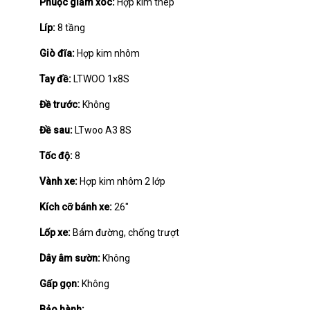
Phuộc giảm xóc:
Hợp kim thép
Líp:
8 tầng
Giò đĩa:
Hợp kim nhôm
Tay đề:
LTWOO 1x8S
Đề trước:
Không
Đề sau:
LTwoo A3 8S
Tốc độ:
8
Vành xe:
Hợp kim nhôm 2 lớp
Kích cỡ bánh xe:
26"
Lốp xe:
Bám đường, chống trượt
Dây âm sườn:
Không
Gấp gọn:
Không
Bảo hành: