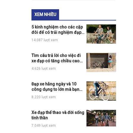
XEM NHIỀU
5 kinh nghiệm cho các cặp
đôi để có trải nghiệm đạp
xe thú vị nhất
14.087 lượt xem
Tìm câu trả lời cho việc đi
xe đạp có tăng chiều cao
không?
4.626 lượt xem
Đạp xe hằng ngày và 10
công dụng to lớn mà bạn
có thể chưa biết
8.220 lượt xem
Xe đạp thể thao và đời sống
tinh thần
7.049 lượt xem