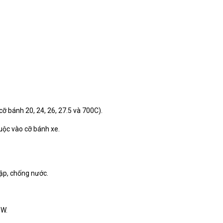
ỡ bánh 20, 24, 26, 27.5 và 700C).
uộc vào cỡ bánh xe.
đập, chống nước.
0W.