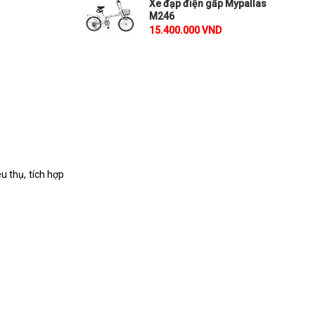
Xe đạp điện gấp Mypallas
M246
15.400.000 VND
u thụ, tích hợp