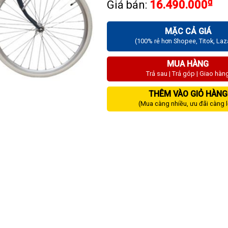
₫
Giá bán:
16.490.000
MẶC CẢ GIÁ
(100% rẻ hơn Shopee, Titok, La
MUA HÀNG
Trả sau | Trả góp | Giao hàn
THÊM VÀO GIỎ HÀNG
(Mua càng nhiều, ưu đãi càng 