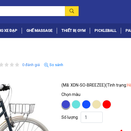
G XE ĐẠP
GHẾ MASSAGE
THIẾT BỊ GYM
PICKLEBALL
PA
0 đánh giá
So sánh
(Mã: XDN-SO-BREEZEE)
(Tình trạng:
Hế
Chọn màu
Số lượng