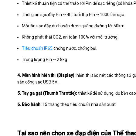
Thiết kế thuận tiện có thể tháo rời Pin để sạc riêng (có khóa P
Thời gian sạc đầy Pin ~ 4h, tuổi thọ Pin ~ 1000 lần sạc.
Mỗi lần sạc đầy di chuyển được quãng đường tới 50km.
Không phát thải CO2, an toàn 100% với môi trường.
Tiêu chuẩn IP65
chống nước, chống bụi.
Trọng lượng Pin ~ 2.8kg.
4. Màn hình hiển thị (Display):
hiển thị sắc nét các thông số g
sẵn cổng sạc USB 5V...
5. Tay ga gạt (Thumb Throttle):
thiết kế dễ sử dụng, độ bền cao
6. Bảo hành:
15 tháng theo tiêu chuẩn nhà sản xuất
Tại sao nên chọn xe đạp điện của Thể tha