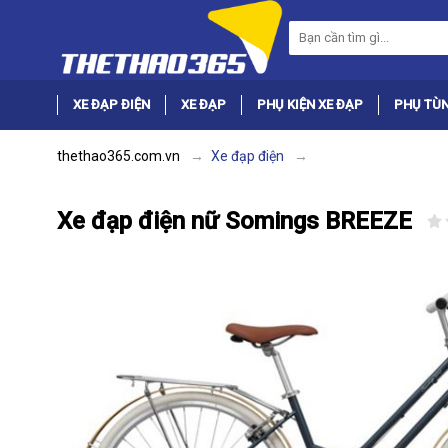
XE ĐẠP ĐIỆN
XE ĐẠP
PHỤ KIỆN XE ĐẠP
PHỤ TÙN
thethao365.com.vn
Xe đạp điện
Xe đạp điện nữ Somings BREEZE