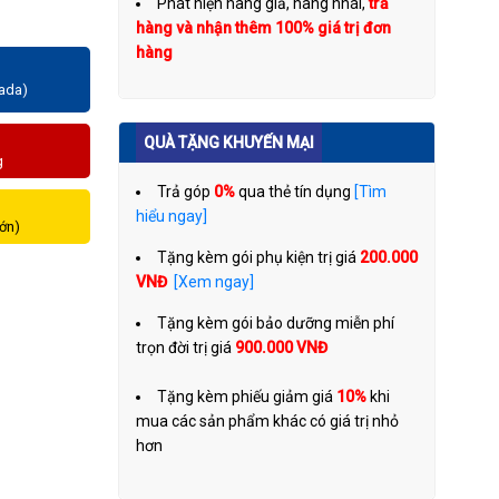
Phát hiện hàng giả, hàng nhái,
trả
hàng và nhận thêm 100% giá trị đơn
hàng
zada)
QUÀ TẶNG KHUYẾN MẠI
g
Trả góp
0%
qua thẻ tín dụng
[Tìm
hiểu ngay]
lớn)
Tặng kèm gói phụ kiện trị giá
200.000
VNĐ
[Xem ngay]
Tặng kèm gói bảo dưỡng miễn phí
trọn đời trị giá
900.000 VNĐ
Tặng kèm phiếu giảm giá
10%
khi
mua các sản phẩm khác có giá trị nhỏ
hơn