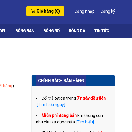
Giỏ hàng (
0
)
Đăng nhập
Đăng ký
DEL
BÓNG BÀN
BÓNG RỔ
BÓNG ĐÁ
TIN TỨC
CHÍNH SÁCH BÁN HÀNG
t hàng
)
Đổi trả tẹt ga trong
7 ngày đầu tiên
[Tìm hiểu ngay]
Miễn phí đăng bán
khi không còn
nhu cầu sử dụng nữa
[Tìm hiểu]