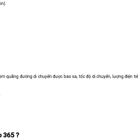
in).
ồm quãng đường di chuyển được bao xa, tốc độ di chuyển, lượng điện tiê
.
o 365 ?