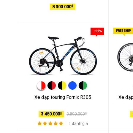
₫
8.300.000
-11%
FREE SHIP
Xe đạp touring Fornix R305
Xe đạp
₫
₫
3.450.000
3.890.000
1 đánh giá