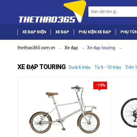
XE ĐẠP ĐIỆN
XE ĐẠP
PHỤ KIỆN XE ĐẠP
PHỤ TÙN
thethao365.com.vn
Xe đạp
Xe đạp touring
XE ĐẠP TOURING
Dưới 6 triệu
Từ 6 - 10 triệu
Trên 1
-13%