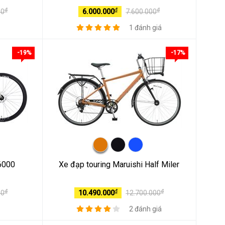
₫
₫
₫
00
6.000.000
7.600.000
1 đánh giá
-19%
-17%
6000
Xe đạp touring Maruishi Half Miler
₫
₫
₫
00
10.490.000
12.700.000
2 đánh giá