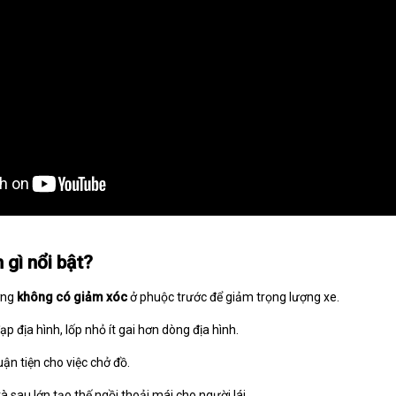
 gì nổi bật?
ờng
không có giảm xóc
ở phuộc trước để giảm trọng lượng xe.
p địa hình, lốp nhỏ ít gai hơn dòng địa hình.
ận tiện cho việc chở đồ.
 sau lớn tạo thế ngồi thoải mái cho người lái.