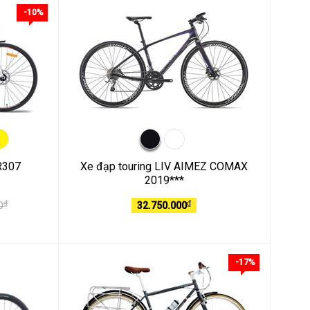
-10%
FR307
Xe đạp touring LIV AIMEZ COMAX
2019***
₫
₫
0
32.750.000
-17%