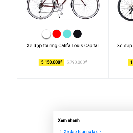
Xe đạp touring Califa Louis Capital
Xe đạp
₫
₫
5.150.000
5.790.000
1
Xem nhanh
Xe đạp touring là gì?