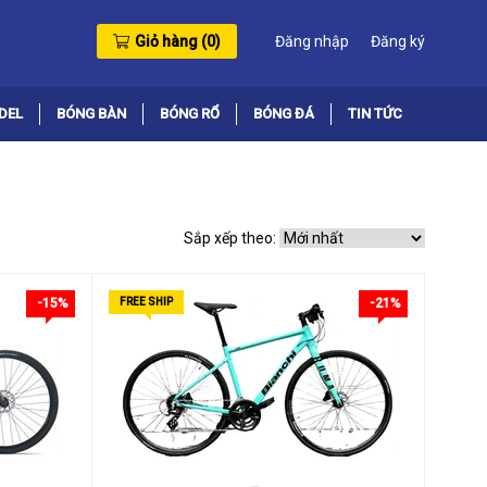
Giỏ hàng (
0
)
Đăng nhập
Đăng ký
DEL
BÓNG BÀN
BÓNG RỔ
BÓNG ĐÁ
TIN TỨC
Sắp xếp theo:
-15%
FREE SHIP
-21%