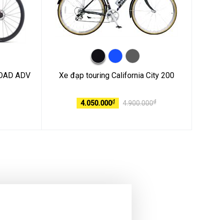
 ROAD ADV
Xe đạp touring California City 200
₫
₫
4.050.000
4.900.000