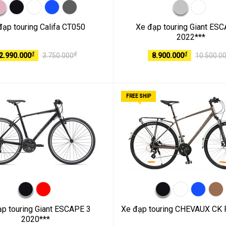
đạp touring Califa CT050
Xe đạp touring Giant ES
2022***
₫
₫
₫
2.990.000
3.750.000
8.900.000
10.500.0
FREE SHIP
p touring Giant ESCAPE 3
Xe đạp touring CHEVAUX CK
2020***