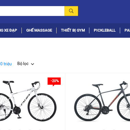
G XE ĐẠP
GHẾ MASSAGE
THIẾT BỊ GYM
PICKLEBALL
PA
Bộ lọc
0 triệu
-20%