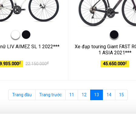
 nữ LIV AIMEZ SL 1 2022***
Xe đạp touring Giant FAST
1 ASIA 2021***
₫
₫
₫
9.935.000
22.150.000
45.650.000
Trang đầu
Trang trước
11
12
13
14
15