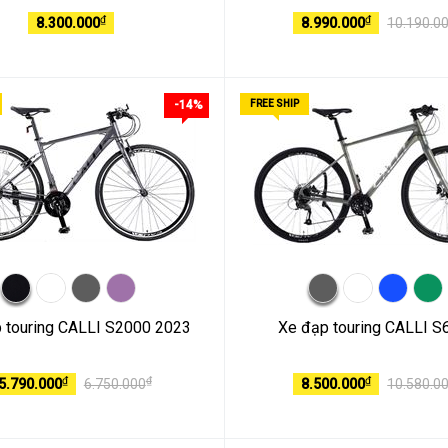
₫
₫
8.300.000
8.990.000
10.190.0
-14%
FREE SHIP
 touring CALLI S2000 2023
Xe đạp touring CALLI S
₫
₫
₫
5.790.000
6.750.000
8.500.000
10.580.0