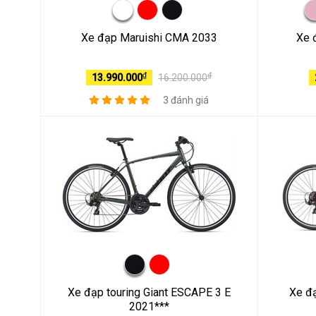
Xe đạp Maruishi CMA 2033
Xe 
₫
₫
13.990.000
16.200.000
3 đánh giá
Xe đạp touring Giant ESCAPE 3 E
Xe đạ
2021***