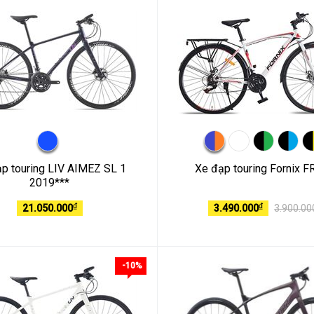
p touring LIV AIMEZ SL 1
Xe đạp touring Fornix 
2019***
₫
₫
21.050.000
3.490.000
3.900.00
-10%