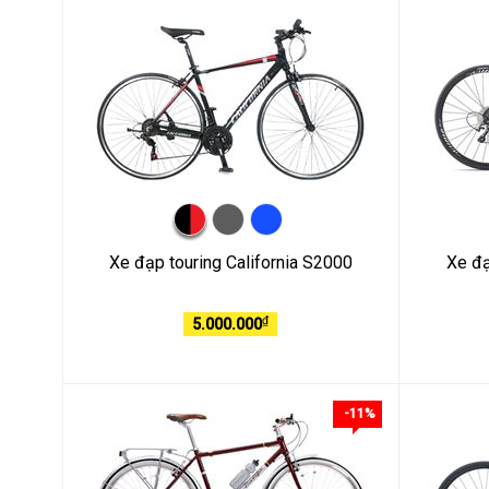
Xe đạp touring California S2000
Xe đạ
₫
5.000.000
-11%