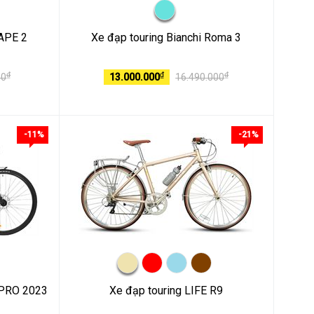
CAPE 2
Xe đạp touring Bianchi Roma 3
₫
₫
₫
00
13.000.000
16.490.000
-11%
-21%
 PRO 2023
Xe đạp touring LIFE R9