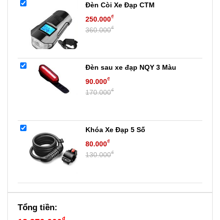
Đèn Còi Xe Đạp CTM
₫
250.000
₫
360.000
Đèn sau xe đạp NQY 3 Màu
₫
90.000
₫
170.000
Khóa Xe Đạp 5 Số
₫
80.000
₫
130.000
Tổng tiền:
₫