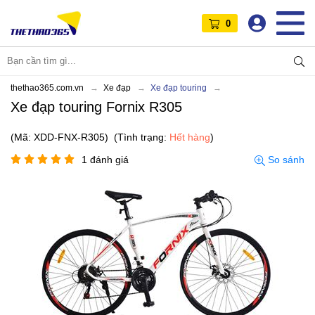
0
thethao365.com.vn
Xe đạp
Xe đạp touring
Xe đạp touring Fornix R305
(Mã: XDD-FNX-R305)
(Tình trạng:
Hết hàng
)
1 đánh giá
So sánh