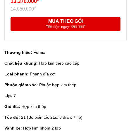
13.370.000
₫
14.050.000
MUA THEO GÓI
₫
Tiết kiệm ngay:
680.000
Thương hiệu:
Fornix
Chất liệu khung:
Hợp kim thép cao cấp
Loại phanh:
Phanh đĩa cơ
Phuộc giảm xóc:
Phuộc hợp kim thép
Líp:
7
Giò đĩa:
Hợp kim thép
Tốc độ:
21 (Bộ biến tốc 21s, 3 đĩa x 7 líp)
Vành xe:
Hợp kim nhôm 2 lớp