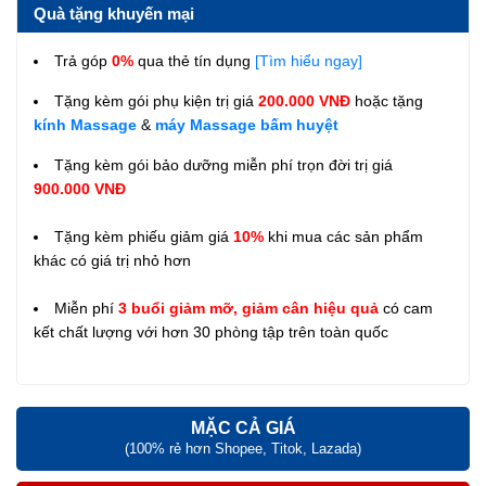
Quà tặng khuyến mại
Trả góp
0%
qua thẻ tín dụng
[Tìm hiểu ngay]
Tặng kèm gói phụ kiện trị giá
200.000 VNĐ
hoặc tặng
kính Massage
&
máy Massage bấm huyệt
Tặng kèm gói bảo dưỡng miễn phí trọn đời trị giá
900.000 VNĐ
Tặng kèm phiếu giảm giá
10%
khi mua các sản phẩm
khác có giá trị nhỏ hơn
Miễn phí
3 buổi giảm mỡ, giảm cân hiệu quả
có cam
kết chất lượng với hơn 30 phòng tập trên toàn quốc
MẶC CẢ GIÁ
(100% rẻ hơn Shopee, Titok, Lazada)