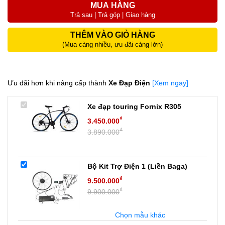
MUA HÀNG
Trả sau | Trả góp | Giao hàng
THÊM VÀO GIỎ HÀNG
(Mua càng nhiều, ưu đãi càng lớn)
Ưu đãi hơn khi nâng cấp thành
Xe Đạp Điện
[Xem ngay]
Xe đạp touring Fornix R305
₫
3.450.000
₫
3.890.000
Bộ Kit Trợ Điện 1 (Liền Baga)
₫
9.500.000
₫
9.900.000
Chọn mẫu khác