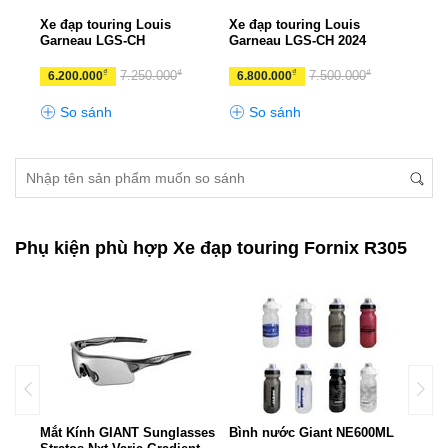
UX
Xe đạp touring Louis
Xe đạp touring Louis
Xe đ
Garneau LGS-CH
Garneau LGS-CH 2024
ESCA
₫
₫
₫
₫
₫
0
7.250.000
7.500.000
6.200.000
6.800.000
10.
So sánh
So sánh
S
Phụ kiện phù hợp Xe đạp touring Fornix R305
ant
Mắt Kính GIANT Sunglasses
Bình nước Giant NE600ML
Túi 