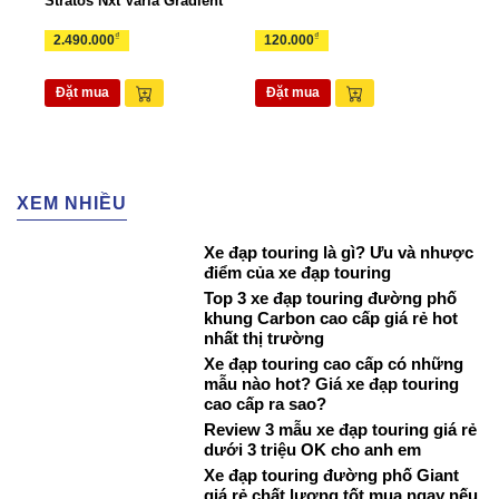
Stratos Nxt Varia Gradient
TUI
₫
₫
2.490.000
120.000
265
Đặt mua
Đặt mua
Đặ
XEM NHIỀU
Xe đạp touring là gì? Ưu và nhược
điểm của xe đạp touring
Top 3 xe đạp touring đường phố
khung Carbon cao cấp giá rẻ hot
nhất thị trường
Xe đạp touring cao cấp có những
mẫu nào hot? Giá xe đạp touring
cao cấp ra sao?
Review 3 mẫu xe đạp touring giá rẻ
dưới 3 triệu OK cho anh em
Xe đạp touring đường phố Giant
giá rẻ chất lượng tốt mua ngay nếu