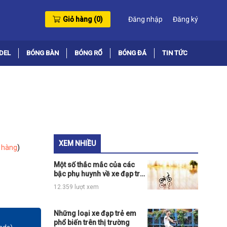
Giỏ hàng (
0
)
Đăng nhập
Đăng ký
DEL
BÓNG BÀN
BÓNG RỔ
BÓNG ĐÁ
TIN TỨC
XEM NHIỀU
 hàng
)
Một số thắc mắc của các
bậc phụ huynh về xe đạp trẻ
em có bánh phụ
12.359 lượt xem
Những loại xe đạp trẻ em
phổ biến trên thị trường