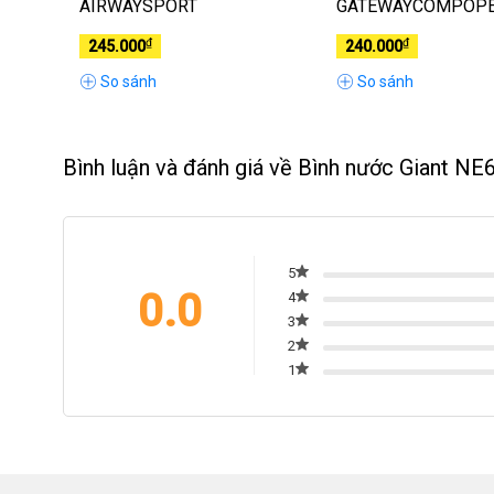
AIRWAYSPORT
GATEWAYCOMPOP
₫
₫
245.000
240.000
So sánh
So sánh
Bình luận và đánh giá về Bình nước Giant N
5
0.0
4
3
2
1