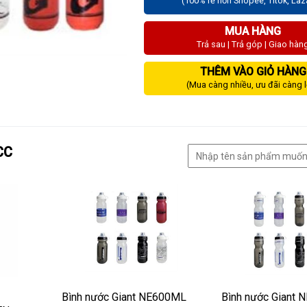
(100% rẻ hơn Shopee, Titok, La
MUA HÀNG
Trả sau | Trả góp | Giao hàn
THÊM VÀO GIỎ HÀNG
(Mua càng nhiều, ưu đãi càng 
CC
Bình nước Giant NE600ML
Bình nước Giant