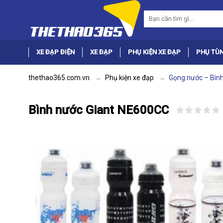
XE ĐẠP ĐIỆN
XE ĐẠP
PHỤ KIỆN XE ĐẠP
PHỤ TÙN
thethao365.com.vn
Phụ kiện xe đạp
Gọng nước – Bìn
Bình nước Giant NE600CC