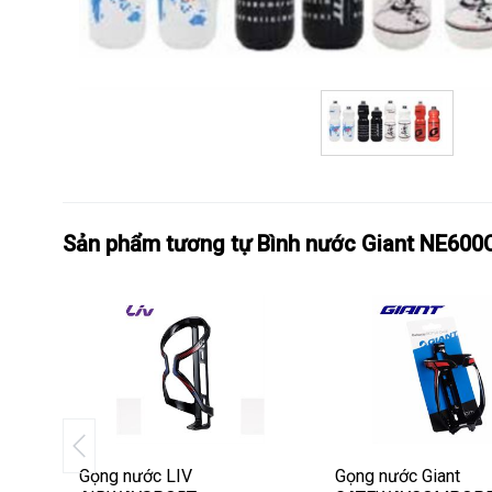
Sản phẩm tương tự Bình nước Giant NE600
a
Gọng nước LIV
Gọng nước Giant