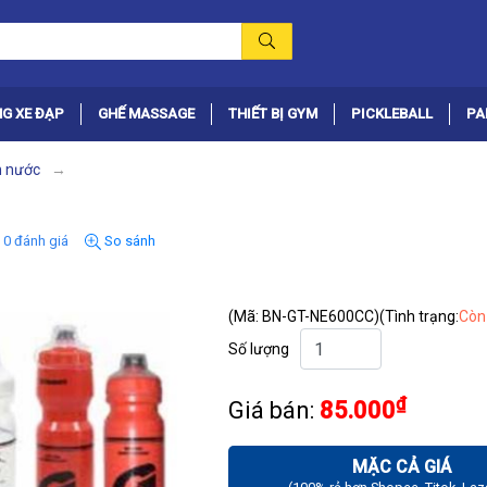
G XE ĐẠP
GHẾ MASSAGE
THIẾT BỊ GYM
PICKLEBALL
PA
h nước
0 đánh giá
So sánh
(Mã: BN-GT-NE600CC)
(Tình trạng:
Còn
Số lượng
₫
Giá bán:
85.000
MẶC CẢ GIÁ