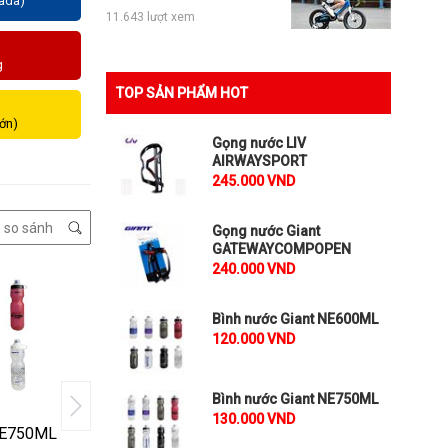
zada)
11.643 lượt xem
g
TOP SẢN PHẨM HOT
lớn)
Gọng nước LIV
AIRWAYSPORT
245.000 VND
Gọng nước Giant
GATEWAYCOMPOPEN
240.000 VND
Bình nước Giant NE600ML
120.000 VND
Bình nước Giant NE750ML
130.000 VND
 NE750ML
Gọng nước Giant
Gọng nước xe đ