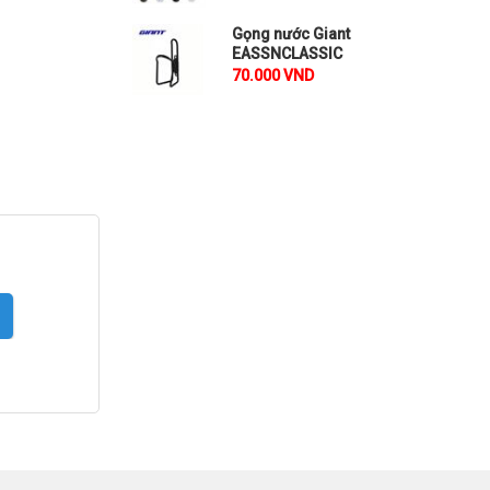
EASSNCLASSIC
EASSNALPLU
Gọng nước Giant
₫
₫
70.000
110.000
EASSNCLASSIC
70.000 VND
So sánh
So sánh