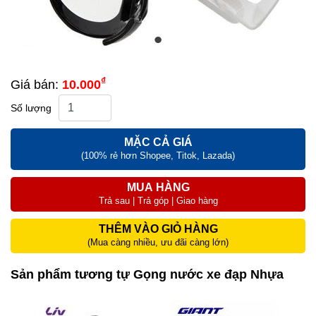
₫
Giá bán:
10.000
Số lượng
MẶC CẢ GIÁ
(100% rẻ hơn Shopee, Titok, Lazada)
MUA HÀNG
Trả sau | Trả góp | Giao hàng
THÊM VÀO GIỎ HÀNG
(Mua càng nhiều, ưu đãi càng lớn)
Sản phẩm tương tự Gọng nước xe đạp Nhựa