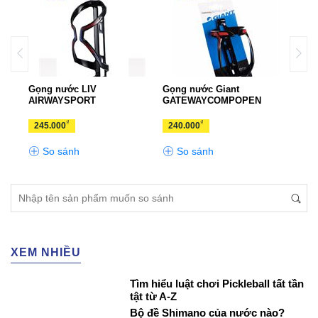
very
Gọng nước LIV
Gọng nước Giant
Bình
AIRWAYSPORT
GATEWAYCOMPOPEN
₫
₫
245.000
240.000
120
So sánh
So sánh
S
XEM NHIỀU
Tìm hiểu luật chơi Pickleball tất tần
tật từ A-Z
Bộ đề Shimano của nước nào?