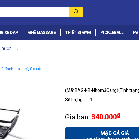
G XE ĐẠP
GHẾ MASSAGE
THIẾT BỊ GYM
PICKLEBALL
PA
h nước
0 đánh giá
So sánh
(Mã: BAG-NB-Nhom3Cang)
(Tình trạng
Số lượng
₫
Giá bán:
340.000
MẶC CẢ GIÁ