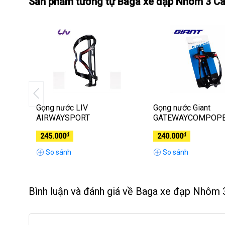
Sản phẩm tương tự Baga xe đạp Nhôm 3 C
a
Gọng nước LIV
Gọng nước Giant
AIRWAYSPORT
GATEWAYCOMPOP
₫
₫
245.000
240.000
So sánh
So sánh
Bình luận và đánh giá về Baga xe đạp Nhôm 