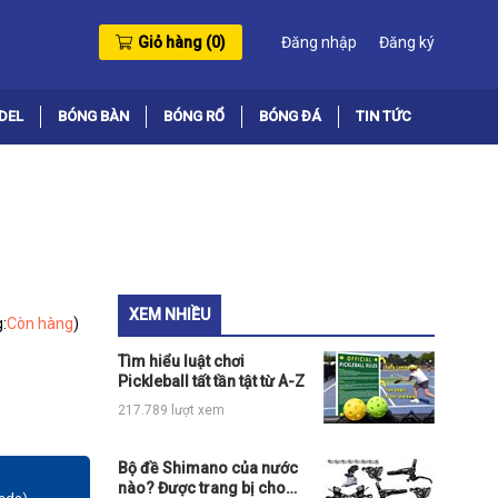
Giỏ hàng (
0
)
Đăng nhập
Đăng ký
DEL
BÓNG BÀN
BÓNG RỔ
BÓNG ĐÁ
TIN TỨC
XEM NHIỀU
:
Còn hàng
)
Tìm hiểu luật chơi
Pickleball tất tần tật từ A-Z
217.789 lượt xem
Bộ đề Shimano của nước
nào? Được trang bị cho