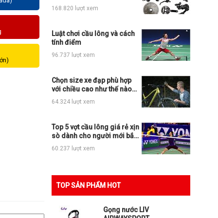
zada)
những loại xe đạp thể thao
168.820 lượt xem
nào?
g
Luật chơi cầu lông và cách
tính điểm
96.737 lượt xem
lớn)
Chọn size xe đạp phù hợp
với chiều cao như thế nào
cho đúng?
64.324 lượt xem
Top 5 vợt cầu lông giá rẻ xịn
sò dành cho người mới bắt
đầu
60.237 lượt xem
TOP SẢN PHẨM HOT
Gọng nước LIV