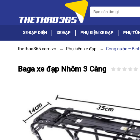
XE ĐẠP ĐIỆN
XE ĐẠP
PHỤ KIỆN XE ĐẠP
PHỤ TÙN
thethao365.com.vn
Phụ kiện xe đạp
Gọng nước – Bìn
Baga xe đạp Nhôm 3 Càng