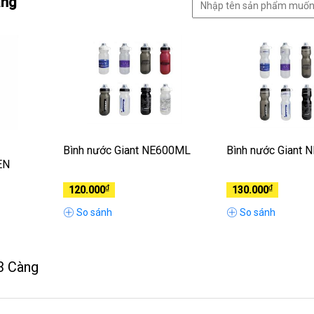
àng
Bình nước Giant NE600ML
Bình nước Giant
EN
₫
₫
120.000
130.000
So sánh
So sánh
3 Càng