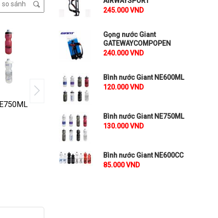
AIRWAYSPORT
245.000 VND
Gọng nước Giant
GATEWAYCOMPOPEN
240.000 VND
Bình nước Giant NE600ML
120.000 VND
 NE750ML
Bình nước Giant NE600CC
Gọng nước Gian
EASSNCLASSI
Bình nước Giant NE750ML
130.000 VND
₫
₫
85.000
70.000
So sánh
So sánh
Bình nước Giant NE600CC
85.000 VND