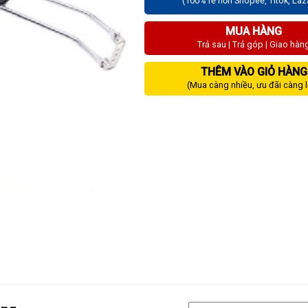
(100% rẻ hơn Shopee, Titok, La
MUA HÀNG
Trả sau | Trả góp | Giao hàn
THÊM VÀO GIỎ HÀNG
(Mua càng nhiều, ưu đãi càng 