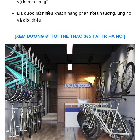
vệ khách hàng".
Đã được rất nhiều khách hàng phản hồi tin tưởng, ủng hộ
và giới thiệu.
[XEM ĐƯỜNG ĐI TỚI THỂ THAO 365 TẠI TP. HÀ NỘI]