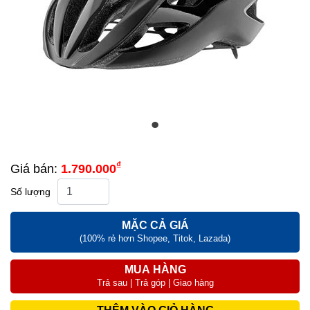
₫
Giá bán:
1.790.000
Số lượng
MẶC CẢ GIÁ
(100% rẻ hơn Shopee, Titok, Lazada)
MUA HÀNG
Trả sau | Trả góp | Giao hàng