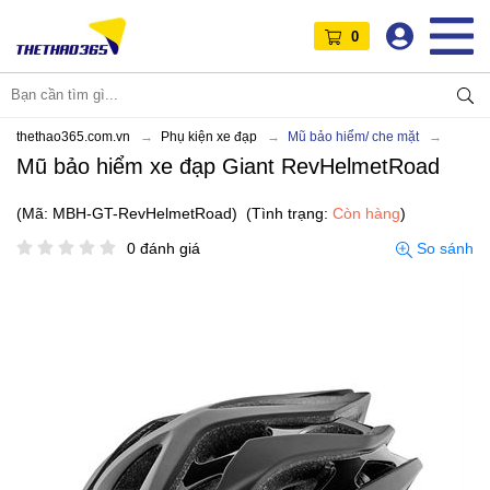
0
thethao365.com.vn
Phụ kiện xe đạp
Mũ bảo hiểm/ che mặt
Mũ bảo hiểm xe đạp Giant RevHelmetRoad
(Mã: MBH-GT-RevHelmetRoad)
(Tình trạng:
Còn hàng
)
0 đánh giá
So sánh