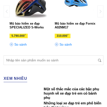
Mũ bảo hiểm xe đạp
Mũ bảo hiểm xe đạp Fornix
Mũ b
met
SPECIALIZED S-Works
A02NM17
A02
₫
₫
5.790.000
310.000
310
So sánh
So sánh
S
XEM NHIỀU
Một số thắc mắc của các bậc phụ
huynh về xe đạp trẻ em có bánh
phụ
Những loại xe đạp trẻ em phổ biến