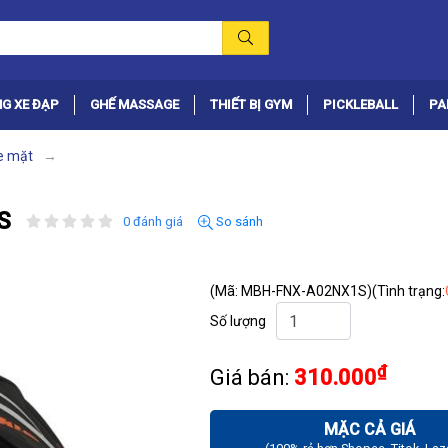
G XE ĐẠP
GHẾ MASSAGE
THIẾT BỊ GYM
PICKLEBALL
PA
e mặt
S
0 đánh giá
So sánh
(Mã: MBH-FNX-A02NX1S)
(Tình trạng:
Số lượng
₫
Giá bán:
310.000
MẶC CẢ GIÁ