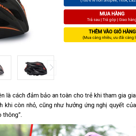
(100% rẻ hơn Shopee, Titok, La
MUA HÀNG
Trả sau | Trả góp | Giao hàn
THÊM VÀO GIỎ HÀNG
(Mua càng nhiều, ưu đãi càng 
lên là cách đảm bảo an toàn cho trẻ khi tham gia gi
h khi còn nhỏ, cũng như hưởng ứng nghị quyết của
o thông”.