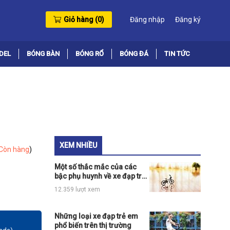
Giỏ hàng (
0
)
Đăng nhập
Đăng ký
DEL
BÓNG BÀN
BÓNG RỔ
BÓNG ĐÁ
TIN TỨC
XEM NHIỀU
Còn hàng
)
Một số thắc mắc của các
bậc phụ huynh về xe đạp trẻ
em có bánh phụ
12.359 lượt xem
Những loại xe đạp trẻ em
phổ biến trên thị trường