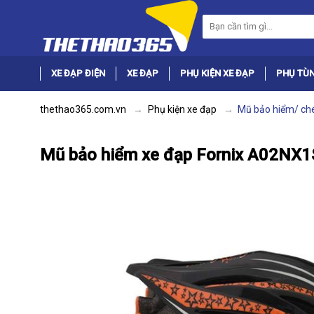
XE ĐẠP ĐIỆN
XE ĐẠP
PHỤ KIỆN XE ĐẠP
PHỤ TÙN
thethao365.com.vn
Phụ kiện xe đạp
Mũ bảo hiểm/ ch
Mũ bảo hiểm xe đạp Fornix A02NX1