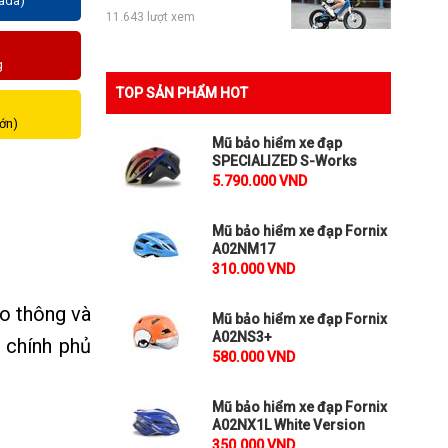
zada)
11.643 lượt xem
g
TOP SẢN PHẨM HOT
lớn)
Mũ bảo hiểm xe đạp
SPECIALIZED S-Works
5.790.000 VND
Mũ bảo hiểm xe đạp Fornix
A02NM17
310.000 VND
ao thông và
Mũ bảo hiểm xe đạp Fornix
A02NS3+
 chính phủ
580.000 VND
Mũ bảo hiểm xe đạp Fornix
A02NX1L White Version
350.000 VND