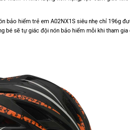
 nón bảo hiểm trẻ em A02NX1S siêu nhẹ chỉ 196g đượ
ằng bé sẽ tự giác đội nón bảo hiểm mỗi khi tham gia