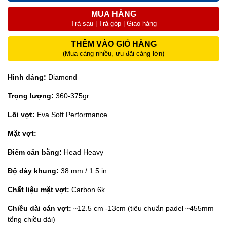
MUA HÀNG
Trả sau | Trả góp | Giao hàng
THÊM VÀO GIỎ HÀNG
(Mua càng nhiều, ưu đãi càng lớn)
Hình dáng:
Diamond
Trọng lượng:
360-375gr
Lõi vợt:
Eva Soft Performance
Mặt vợt:
Điểm cân bằng:
Head Heavy
Độ dày khung:
38 mm / 1.5 in
Chất liệu mặt vợt:
Carbon 6k
Chiều dài cán vợt:
~12.5 cm -13cm (tiêu chuẩn padel ~455mm
tổng chiều dài)