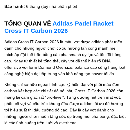
Bảo hành:
6 tháng (tuỳ nhà phân phối)
TỔNG QUAN VỀ
Adidas Padel Racket
Cross IT Carbon 2026
Adidas Cross IT Carbon 2026 là mẫu vợt được adidas phát triển
dành cho những người chơi có xu hướng tấn công mạnh mẽ,
thích áp đặt thế trận bằng các pha smash uy lực và tốc độ bóng
cao. Ngay từ thiết kế tổng thể, cây vợt đã thể hiện rõ DNA
offensive với form Diamond Oversize, balance cao cùng hàng loạt
công nghệ hiện đại tập trung vào khả năng tạo power tối đa.
Không chỉ sở hữu ngoại hình cực kỳ hiện đại với phối màu đen
carbon kết hợp các chi tiết đỏ nổi bật, Cross IT Carbon 2026 còn
mang lại cảm giác rất “pro-level”. Từng đường nét trên mặt vợt,
phần cổ vợt và cấu trúc khung đều được adidas tối ưu để hướng
tới hiệu suất thi đấu cường độ cao. Đây là cây vợt dành cho
những người chơi muốn tăng sức ép trong mọi pha bóng, đặc biệt
là các tình huống trên lưới và overhead.