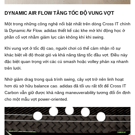
DYNAMIC AIR FLOW TĂNG TỐC ĐỘ VUNG VỢT
Một trong những công nghệ nổi bật nhất trên dòng Cross IT chính
là Dynamic Air Flow. adidas thiết kế các khe mở khí động học ở
phần cổ vợt nhằm giảm lực cản không khí khi swing.
Khi vung vợt ở tốc độ cao, người chơi có thể cảm nhận rõ sự
khác biệt về độ thoát gió và khả năng tăng tốc đầu vợt. Điều này
đặc biệt quan trọng với các cú smash hoặc volley phản xạ nhanh
trên lưới.
Nhờ giảm drag trong quá trình swing, cây vợt trở nên linh hoạt
hơn dù sở hữu balance cao. adidas đã tối ưu rất tốt để Cross IT
Carbon vẫn giữ được khả năng maneuverability tương đối ổn định
cho một mẫu vợt power-oriented.