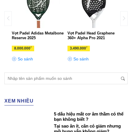
Vợt Padel Adidas Metalbone
Vợt Padel Head Graphene
Vợt 
Reserve 2025
360+ Alpha Pro 2021
2023
₫
₫
8.000.000
3.490.000
3.5
So sánh
So sánh
S
XEM NHIỀU
5 dấu hiệu mất cơ âm thầm có thể
bạn không biết ?
Tại sao ăn ít, cân có giảm nhưng
mỡ bụng vẫn không giảm?