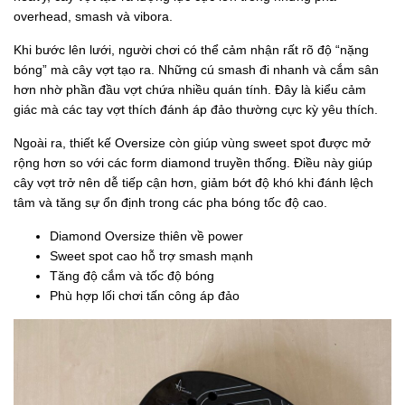
overhead, smash và vibora.
Khi bước lên lưới, người chơi có thể cảm nhận rất rõ độ “nặng
bóng” mà cây vợt tạo ra. Những cú smash đi nhanh và cắm sân
hơn nhờ phần đầu vợt chứa nhiều quán tính. Đây là kiểu cảm
giác mà các tay vợt thích đánh áp đảo thường cực kỳ yêu thích.
Ngoài ra, thiết kế Oversize còn giúp vùng sweet spot được mở
rộng hơn so với các form diamond truyền thống. Điều này giúp
cây vợt trở nên dễ tiếp cận hơn, giảm bớt độ khó khi đánh lệch
tâm và tăng sự ổn định trong các pha bóng tốc độ cao.
Diamond Oversize thiên về power
Sweet spot cao hỗ trợ smash mạnh
Tăng độ cắm và tốc độ bóng
Phù hợp lối chơi tấn công áp đảo