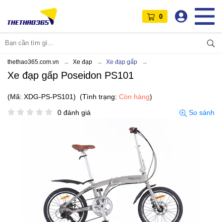
0
thethao365.com.vn
Xe đạp
Xe đạp gấp
Xe đạp gấp Poseidon PS101
(Mã: XDG-PS-PS101)
(Tình trạng:
Còn hàng
)
0 đánh giá
So sánh