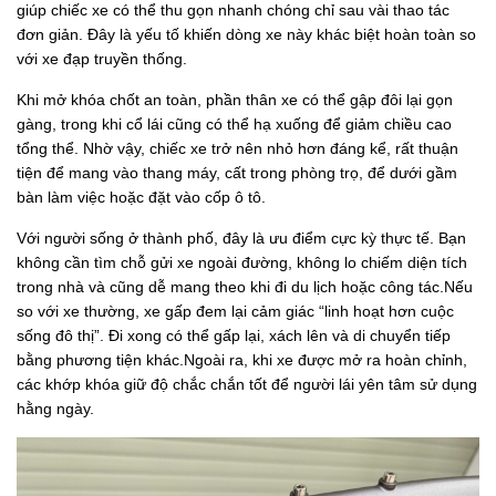
giúp chiếc xe có thể thu gọn nhanh chóng chỉ sau vài thao tác
đơn giản. Đây là yếu tố khiến dòng xe này khác biệt hoàn toàn so
với xe đạp truyền thống.
Khi mở khóa chốt an toàn, phần thân xe có thể gập đôi lại gọn
gàng, trong khi cổ lái cũng có thể hạ xuống để giảm chiều cao
tổng thể. Nhờ vậy, chiếc xe trở nên nhỏ hơn đáng kể, rất thuận
tiện để mang vào thang máy, cất trong phòng trọ, để dưới gầm
bàn làm việc hoặc đặt vào cốp ô tô.
Với người sống ở thành phố, đây là ưu điểm cực kỳ thực tế. Bạn
không cần tìm chỗ gửi xe ngoài đường, không lo chiếm diện tích
trong nhà và cũng dễ mang theo khi đi du lịch hoặc công tác.Nếu
so với xe thường, xe gấp đem lại cảm giác “linh hoạt hơn cuộc
sống đô thị”. Đi xong có thể gấp lại, xách lên và di chuyển tiếp
bằng phương tiện khác.Ngoài ra, khi xe được mở ra hoàn chỉnh,
các khớp khóa giữ độ chắc chắn tốt để người lái yên tâm sử dụng
hằng ngày.