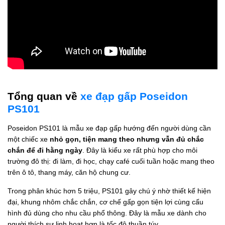
Tổng quan về
xe đạp gấp Poseidon
PS101
Poseidon PS101 là mẫu xe đạp gấp hướng đến người dùng cần
một chiếc xe
nhỏ gọn, tiện mang theo nhưng vẫn đủ chắc
chắn để đi hằng ngày
. Đây là kiểu xe rất phù hợp cho môi
trường đô thị: đi làm, đi học, chạy café cuối tuần hoặc mang theo
trên ô tô, thang máy, căn hộ chung cư.
Trong phân khúc hơn 5 triệu, PS101 gây chú ý nhờ thiết kế hiện
đại, khung nhôm chắc chắn, cơ chế gấp gọn tiện lợi cùng cấu
hình đủ dùng cho nhu cầu phổ thông. Đây là mẫu xe dành cho
người thích sự linh hoạt hơn là tốc độ thuần túy.