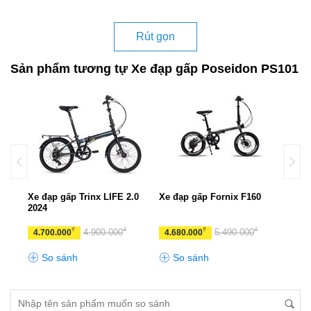
Rút gọn
Sản phẩm tương tự Xe đạp gấp Poseidon PS101
K
Xe đạp gấp Trinx LIFE 2.0
Xe đạp gấp Fornix F160
Xe đ
2024
TALL
₫
₫
₫
₫
4.900.000
5.490.000
4.700.000
4.680.000
10.
So sánh
So sánh
S