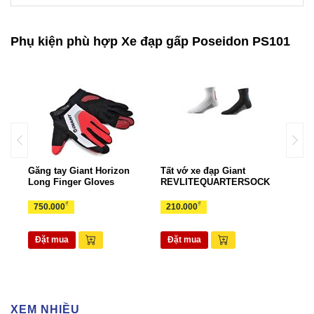
Phụ kiện phù hợp Xe đạp gấp Poseidon PS101
Găng tay Giant Horizon
Tất vớ xe đạp Giant
Gọng
rts
Long Finger Gloves
REVLITEQUARTERSOCK
EAS
₫
₫
750.000
210.000
70.
Đặt mua
Đặt mua
Đặ
XEM NHIỀU