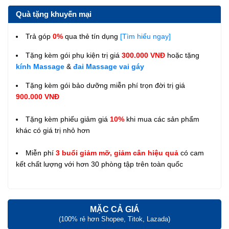
Quà tặng khuyến mại
Trả góp
0%
qua thẻ tín dụng
[Tìm hiểu ngay]
Tặng kèm gói phụ kiện trị giá
300.000 VNĐ
hoặc tặng
kính Massage
&
đai Massage vai gáy
Tặng kèm gói bảo dưỡng miễn phí trọn đời trị giá
900.000 VNĐ
Tặng kèm phiếu giảm giá
10%
khi mua các sản phẩm
khác có giá trị nhỏ hơn
Miễn phí
3 buổi giảm mỡ, giảm cân hiệu quả
có cam
kết chất lượng với hơn 30 phòng tập trên toàn quốc
MẶC CẢ GIÁ
(100% rẻ hơn Shopee, Titok, Lazada)