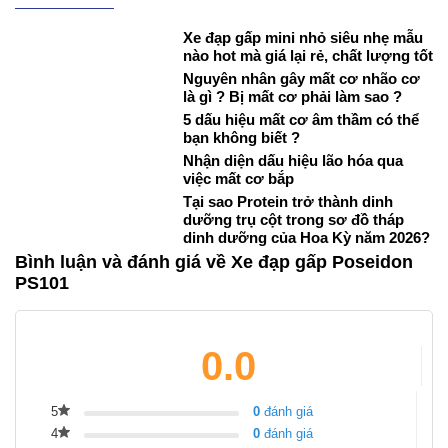
Xe đạp gấp mini nhỏ siêu nhẹ mẫu
nào hot mà giá lại rẻ, chất lượng tốt
Nguyên nhân gây mất cơ nhão cơ
là gì ? Bị mất cơ phải làm sao ?
5 dấu hiệu mất cơ âm thầm có thể
bạn không biết ?
Nhận diện dấu hiệu lão hóa qua
việc mất cơ bắp
Tại sao Protein trở thành dinh
dưỡng trụ cột trong sơ đồ tháp
dinh dưỡng của Hoa Kỳ năm 2026?
Bình luận và đánh giá về Xe đạp gấp Poseidon
PS101
0.0
5
0
đánh giá
4
0
đánh giá