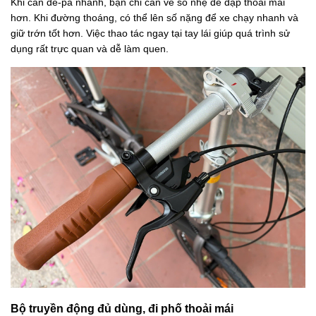
Khi cần đề-pa nhanh, bạn chỉ cần về số nhẹ để đạp thoải mái
hơn. Khi đường thoáng, có thể lên số nặng để xe chạy nhanh và
giữ trớn tốt hơn. Việc thao tác ngay tại tay lái giúp quá trình sử
dụng rất trực quan và dễ làm quen.
Bộ truyền động đủ dùng, đi phố thoải mái