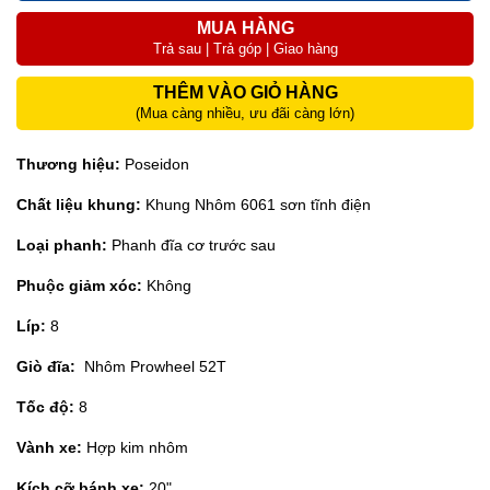
MUA HÀNG
Trả sau | Trả góp | Giao hàng
THÊM VÀO GIỎ HÀNG
(Mua càng nhiều, ưu đãi càng lớn)
Thương hiệu:
Poseidon
Chất liệu khung:
Khung Nhôm 6061 sơn tĩnh điện
Loại phanh:
Phanh đĩa cơ trước sau
Phuộc giảm xóc:
Không
Líp:
8
Giò đĩa:
Nhôm Prowheel 52T
Tốc độ:
8
Vành xe:
Hợp kim nhôm
Kích cỡ bánh xe:
20"