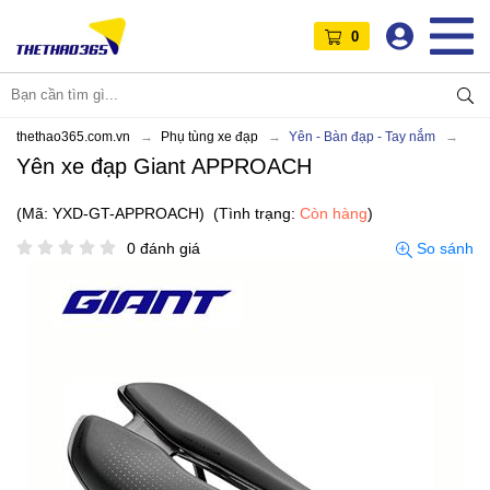
0
thethao365.com.vn
Phụ tùng xe đạp
Yên - Bàn đạp - Tay nắm
Yên xe đạp Giant APPROACH
(Mã: YXD-GT-APPROACH)
(Tình trạng:
Còn hàng
)
0 đánh giá
So sánh