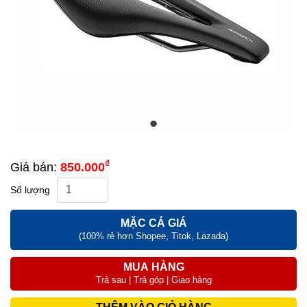
₫
Giá bán:
850.000
Số lượng
MẶC CẢ GIÁ
(100% rẻ hơn Shopee, Titok, Lazada)
MUA HÀNG
Trả sau | Trả góp | Giao hàng