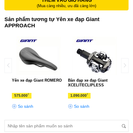
THÊM VÀO GIỎ HÀNG
(Mua càng nhiều, ưu đãi càng lớn)
Sản phẩm tương tự Yên xe đạp Giant
APPROACH
o
Yên xe đạp Giant ROMERO
Bàn đạp xe đạp Giant
Yên 
XCELITECLIPLESS
CON
₫
₫
575.000
1.090.000
1.2
So sánh
So sánh
S