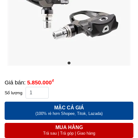
₫
Giá bán:
5.850.000
Số lượng
MẶC CẢ GIÁ
(100% rẻ hơn Shopee, Titok, Lazada)
MUA HÀNG
Trả sau | Trả góp | Giao hàng