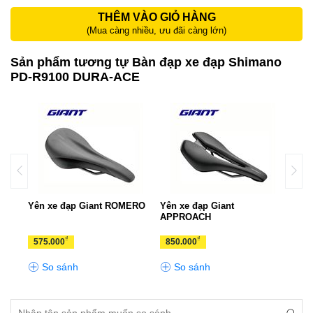
THÊM VÀO GIỎ HÀNG
(Mua càng nhiều, ưu đãi càng lớn)
Sản phẩm tương tự Bàn đạp xe đạp Shimano
PD-R9100 DURA-ACE
 S-
Yên xe đạp Giant ROMERO
Yên xe đạp Giant
Bàn 
APPROACH
XCE
₫
₫
575.000
850.000
1.0
So sánh
So sánh
S