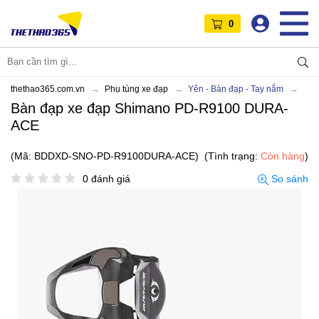
0
thethao365.com.vn
Phụ tùng xe đạp
Yên - Bàn đạp - Tay nắm
Bàn đạp xe đạp Shimano PD-R9100 DURA-
ACE
(Mã: BDDXD-SNO-PD-R9100DURA-ACE)
(Tình trạng:
Còn hàng
)
0 đánh giá
So sánh