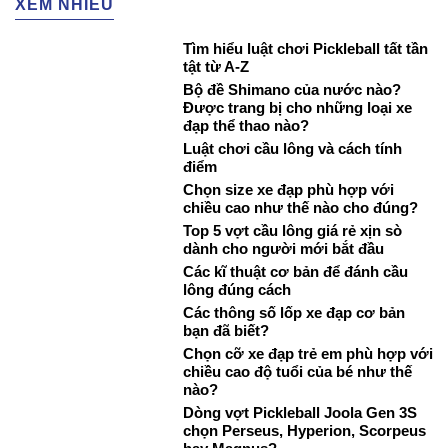
XEM NHIỀU
Tìm hiểu luật chơi Pickleball tất tần
tật từ A-Z
Bộ đề Shimano của nước nào?
Được trang bị cho những loại xe
đạp thể thao nào?
Luật chơi cầu lông và cách tính
điểm
Chọn size xe đạp phù hợp với
chiều cao như thế nào cho đúng?
Top 5 vợt cầu lông giá rẻ xịn sò
dành cho người mới bắt đầu
Các kĩ thuật cơ bản để đánh cầu
lông đúng cách
Các thông số lốp xe đạp cơ bản
bạn đã biết?
Chọn cỡ xe đạp trẻ em phù hợp với
chiều cao độ tuổi của bé như thế
nào?
Dòng vợt Pickleball Joola Gen 3S
chọn Perseus, Hyperion, Scorpeus