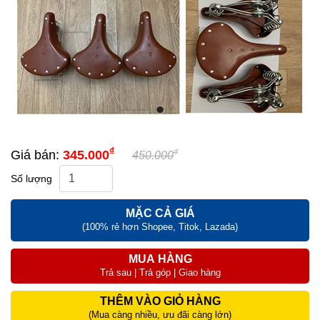
₫
₫
Giá bán:
345.000
450.000
Số lượng
MẶC CẢ GIÁ
(100% rẻ hơn Shopee, Titok, Lazada)
MUA HÀNG
Trả sau | Trả góp | Giao hàng
THÊM VÀO GIỎ HÀNG
(Mua càng nhiều, ưu đãi càng lớn)