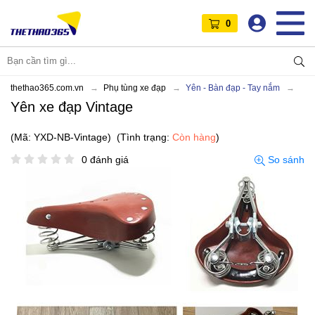
0
thethao365.com.vn
Phụ tùng xe đạp
Yên - Bàn đạp - Tay nắm
Yên xe đạp Vintage
(Mã: YXD-NB-Vintage)
(Tình trạng:
Còn hàng
)
0 đánh giá
So sánh