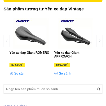
Sản phẩm tương tự Yên xe đạp Vintage
o
Yên xe đạp Giant ROMERO
Yên xe đạp Giant
Bàn 
APPROACH
XCE
₫
₫
575.000
850.000
1.0
So sánh
So sánh
S