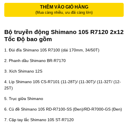
THÊM VÀO GIỎ HÀNG
(Mua càng nhiều, ưu đãi càng lớn)
Bộ truyền động Shimano 105 R7120 2x12
Tốc Độ bao gồm
1. Đùi đĩa Shimano 105 R7100 (dài 170mm, 34/50T)
2. Phanh dầu Shimano BR-R7170
3. Xích Shimano 12S
4. Líp Shimano 105 CS-R7101 (11-28T)/ (11-30T)/ (11-32T/ (12-
25T)
5. Trục giữa Shimano
6. Củ đề Shimano 105 RD-R7100-SS (Đen)/RD-R7000-GS (Đen)
7. Cặp tay lắc Shimano 105 ST-R7120