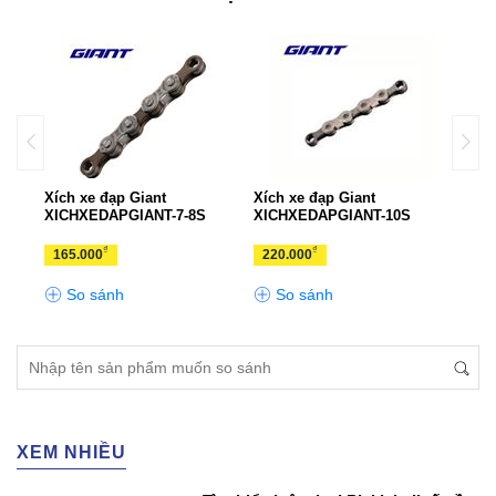
Xích xe đạp Giant
Xích xe đạp Giant
Xích
XICHXEDAPGIANT-7-8S
XICHXEDAPGIANT-10S
XIC
₫
₫
165.000
220.000
330
So sánh
So sánh
S
XEM NHIỀU