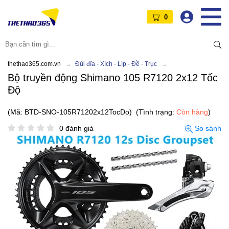
0
thethao365.com.vn
Đùi đĩa - Xích - Líp - Đề - Trục
Bộ truyền động Shimano 105 R7120 2x12 Tốc
Độ
(Mã: BTD-SNO-105R71202x12TocDo)
(Tình trạng:
Còn hàng
)
0 đánh giá
So sánh