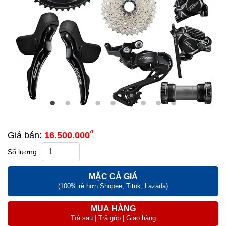
₫
Giá bán:
16.500.000
Số lượng
MẶC CẢ GIÁ
(100% rẻ hơn Shopee, Titok, Lazada)
MUA HÀNG
Trả sau | Trả góp | Giao hàng