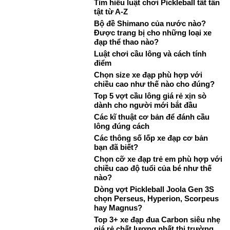
Tìm hiểu luật chơi Pickleball tất tần
tật từ A-Z
Bộ đề Shimano của nước nào?
Được trang bị cho những loại xe
đạp thể thao nào?
Luật chơi cầu lông và cách tính
điểm
Chọn size xe đạp phù hợp với
chiều cao như thế nào cho đúng?
Top 5 vợt cầu lông giá rẻ xịn sò
dành cho người mới bắt đầu
Các kĩ thuật cơ bản để đánh cầu
lông đúng cách
Các thông số lốp xe đạp cơ bản
bạn đã biết?
Chọn cỡ xe đạp trẻ em phù hợp với
chiều cao độ tuổi của bé như thế
nào?
Dòng vợt Pickleball Joola Gen 3S
chọn Perseus, Hyperion, Scorpeus
hay Magnus?
Top 3+ xe đạp đua Carbon siêu nhẹ
giá rẻ chất lượng nhất thị trường