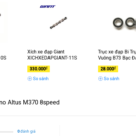
Xích xe đạp Giant
Trục xe đạp Bi Tr
10S
XICHXEDAPGIANT-11S
Vuông B73 Bạc Đ
RS
₫
₫
330.000
28.000
So sánh
So sánh
mano Altus M370 8speed
0
đánh giá