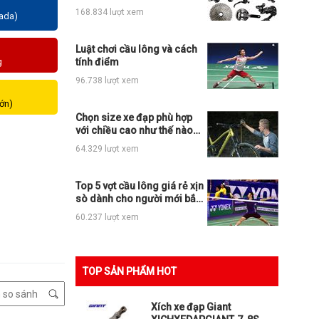
những loại xe đạp thể thao
168.834 lượt xem
zada)
nào?
Luật chơi cầu lông và cách
g
tính điểm
96.738 lượt xem
lớn)
Chọn size xe đạp phù hợp
với chiều cao như thế nào
cho đúng?
64.329 lượt xem
Top 5 vợt cầu lông giá rẻ xịn
sò dành cho người mới bắt
đầu
60.237 lượt xem
TOP SẢN PHẨM HOT
Xích xe đạp Giant