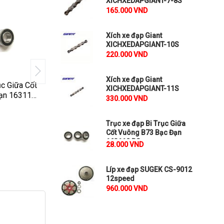
XICHXEDAPGIANT-7-8S
165.000 VND
Xích xe đạp Giant
XICHXEDAPGIANT-10S
220.000 VND
Xích xe đạp Giant
ục Giữa Cốt
Líp xe đạp SUGEK CS-9012
Tay đề xe đạp
XICHXEDAPGIANT-11S
ạn 163110
12speed
(3x8) 3speed
330.000 VND
₫
₫
960.000
200.000
Trục xe đạp Bi Trục Giữa
So sánh
So sánh
Cốt Vuông B73 Bạc Đạn
163110 RS
28.000 VND
Líp xe đạp SUGEK CS-9012
12speed
960.000 VND