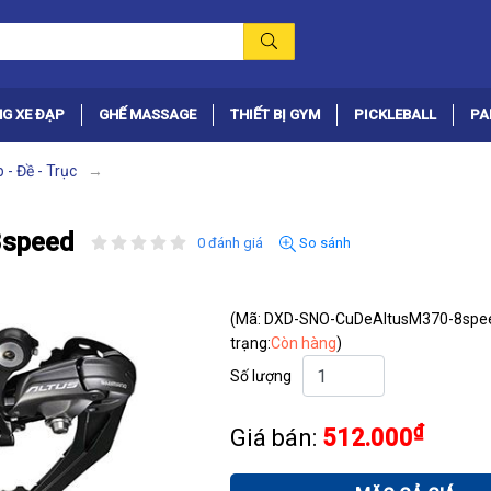
G XE ĐẠP
GHẾ MASSAGE
THIẾT BỊ GYM
PICKLEBALL
PA
p - Đề - Trục
8speed
0 đánh giá
So sánh
(Mã: DXD-SNO-CuDeAltusM370-8spe
trạng:
Còn hàng
)
Số lượng
₫
Giá bán:
512.000