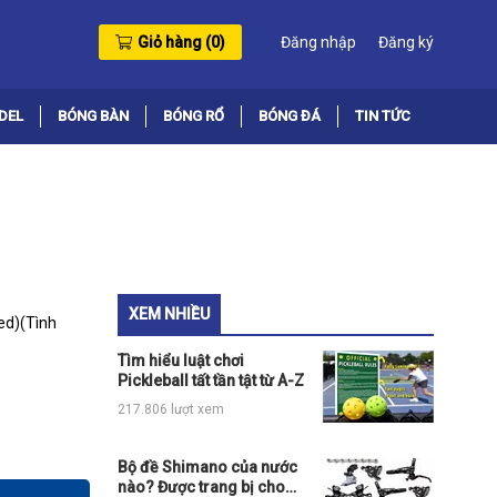
Giỏ hàng (
0
)
Đăng nhập
Đăng ký
DEL
BÓNG BÀN
BÓNG RỔ
BÓNG ĐÁ
TIN TỨC
XEM NHIỀU
ed)
(Tình
Tìm hiểu luật chơi
Pickleball tất tần tật từ A-Z
217.806 lượt xem
Bộ đề Shimano của nước
nào? Được trang bị cho