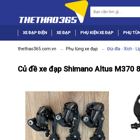
XE ĐẠP ĐIỆN
XE ĐẠP
PHỤ KIỆN XE ĐẠP
PHỤ TÙN
thethao365.com.vn
Phụ tùng xe đạp
Đùi đĩa - Xích - Lí
Củ đề xe đạp Shimano Altus M370 