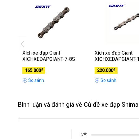
no 105
Xích xe đạp Giant
Xích xe đạp Giant
XICHXEDAPGIANT-7-8S
XICHXEDAPGIANT-
₫
₫
165.000
220.000
So sánh
So sánh
Bình luận và đánh giá về Củ đề xe đạp Shi
5