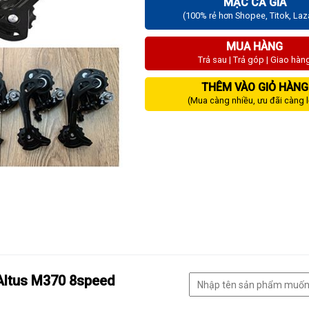
MẶC CẢ GIÁ
(100% rẻ hơn Shopee, Titok, La
MUA HÀNG
Trả sau | Trả góp | Giao hàn
THÊM VÀO GIỎ HÀNG
(Mua càng nhiều, ưu đãi càng 
Altus M370 8speed