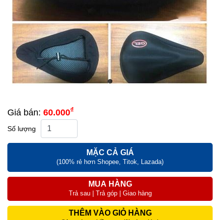
₫
Giá bán:
60.000
Số lượng
MẶC CẢ GIÁ
(100% rẻ hơn Shopee, Titok, Lazada)
MUA HÀNG
Trả sau | Trả góp | Giao hàng
THÊM VÀO GIỎ HÀNG