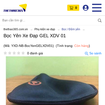
0
thethao365.com.vn
Phụ kiện xe đạp
Bọc / Đệm yên
Bọc Yên Xe Đạp GEL XDV 01
(Mã: YXD-NB-BocYenGELXDV01)
(Tình trạng:
Còn hàng
)
0 đánh giá
So sánh