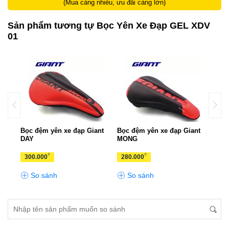
(Mua càng nhiều, ưu đãi càng lớn)
Sản phẩm tương tự Bọc Yên Xe Đạp GEL XDV
01
DV
Bọc đệm yên xe đạp Giant
Bọc đệm yên xe đạp Giant
Vỏ Y
DAY
MONG
₫
₫
300.000
280.000
160
So sánh
So sánh
S