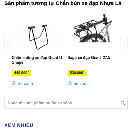
Sản phẩm tương tự Chắn bùn xe đạp Nhựa Lá
nt
Chân chống xe đạp Giant U-
Baga xe đạp Giant–27.5
Chân
Shape
CHA
₫
₫
449.000
530.000
250
So sánh
So sánh
S
XEM NHIỀU