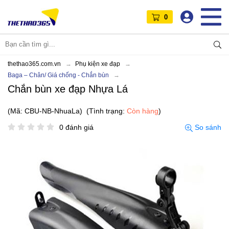
0
thethao365.com.vn
Phụ kiện xe đạp
Baga – Chân/ Giá chống - Chắn bùn
Chắn bùn xe đạp Nhựa Lá
(Mã: CBU-NB-NhuaLa)
(Tình trạng:
Còn hàng
)
0 đánh giá
So sánh