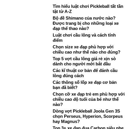
Tìm hiểu luật chơi Pickleball tất tần
tật từ A-Z
Bộ đề Shimano của nước nào?
Được trang bị cho những loại xe
đạp thể thao nào?
Luật chơi cầu lông và cách tính
điểm
Chọn size xe đạp phù hợp với
chiều cao như thế nào cho đúng?
Top 5 vợt cầu lông giá rẻ xịn sò
dành cho người mới bắt đầu
Các kĩ thuật cơ bản để đánh cầu
lông đúng cách
Các thông số lốp xe đạp cơ bản
bạn đã biết?
Chọn cỡ xe đạp trẻ em phù hợp với
chiều cao độ tuổi của bé như thế
nào?
Dòng vợt Pickleball Joola Gen 3S
chọn Perseus, Hyperion, Scorpeus
hay Magnus?
Top 3+ xe đạp đua Carbon siêu nhẹ