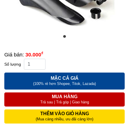
₫
Giá bán:
30.000
Số lượng
MẶC CẢ GIÁ
(100% rẻ hơn Shopee, Titok, Lazada)
MUA HÀNG
Trả sau | Trả góp | Giao hàng
THÊM VÀO GIỎ HÀNG
(Mua càng nhiều, ưu đãi càng lớn)