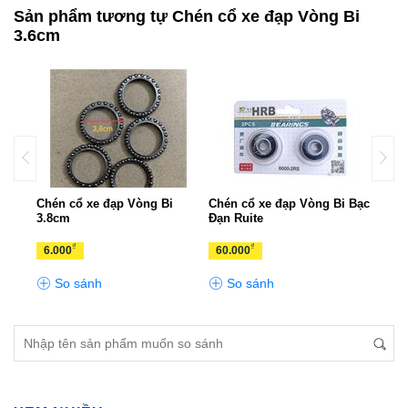
Sản phẩm tương tự Chén cổ xe đạp Vòng Bi
3.6cm
 44
Chén cổ xe đạp Vòng Bi
Chén cổ xe đạp Vòng Bi Bạc
Bát 
g)
3.8cm
Đạn Ruite
₫
₫
6.000
60.000
50.
So sánh
So sánh
S