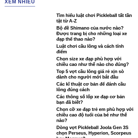
XEM NHIỀU
Tìm hiểu luật chơi Pickleball tất tần
tật từ A-Z
Bộ đề Shimano của nước nào?
Được trang bị cho những loại xe
đạp thể thao nào?
Luật chơi cầu lông và cách tính
điểm
Chọn size xe đạp phù hợp với
chiều cao như thế nào cho đúng?
Top 5 vợt cầu lông giá rẻ xịn sò
dành cho người mới bắt đầu
Các kĩ thuật cơ bản để đánh cầu
lông đúng cách
Các thông số lốp xe đạp cơ bản
bạn đã biết?
Chọn cỡ xe đạp trẻ em phù hợp với
chiều cao độ tuổi của bé như thế
nào?
Dòng vợt Pickleball Joola Gen 3S
chọn Perseus, Hyperion, Scorpeus