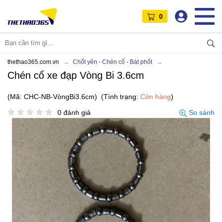
0
thethao365.com.vn
Chốt yên - Chén cổ - Bát phốt
Chén cổ xe đạp Vòng Bi 3.6cm
(Mã: CHC-NB-VòngBi3.6cm)
(Tình trạng:
Còn hàng
)
0 đánh giá
So sánh