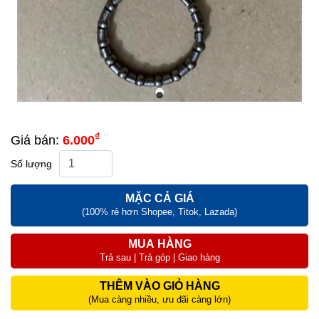
₫
Giá bán:
6.000
Số lượng
MẶC CẢ GIÁ
(100% rẻ hơn Shopee, Titok, Lazada)
MUA HÀNG
Trả sau | Trả góp | Giao hàng
THÊM VÀO GIỎ HÀNG
(Mua càng nhiều, ưu đãi càng lớn)