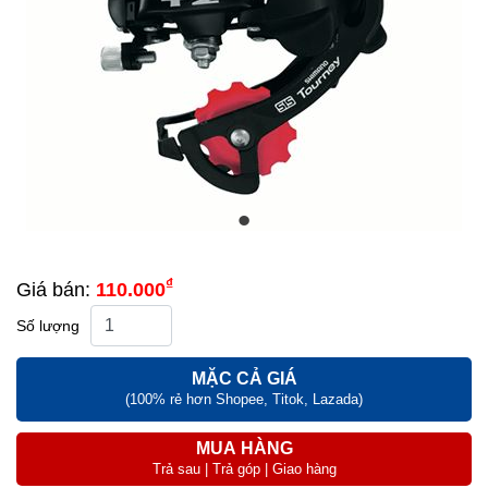
₫
Giá bán:
110.000
Số lượng
MẶC CẢ GIÁ
(100% rẻ hơn Shopee, Titok, Lazada)
MUA HÀNG
Trả sau | Trả góp | Giao hàng