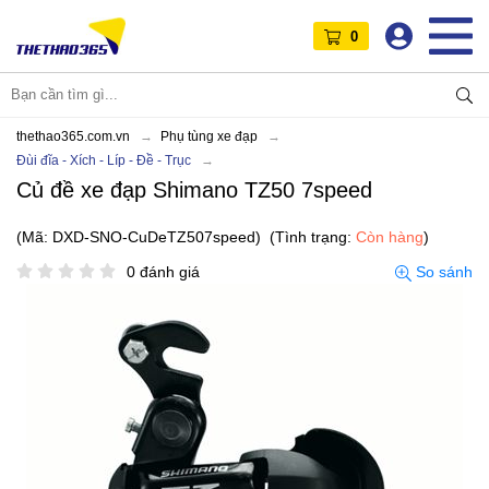
0
thethao365.com.vn
Phụ tùng xe đạp
Đùi đĩa - Xích - Líp - Đề - Trục
Củ đề xe đạp Shimano TZ50 7speed
(Mã: DXD-SNO-CuDeTZ507speed)
(Tình trạng:
Còn hàng
)
0 đánh giá
So sánh