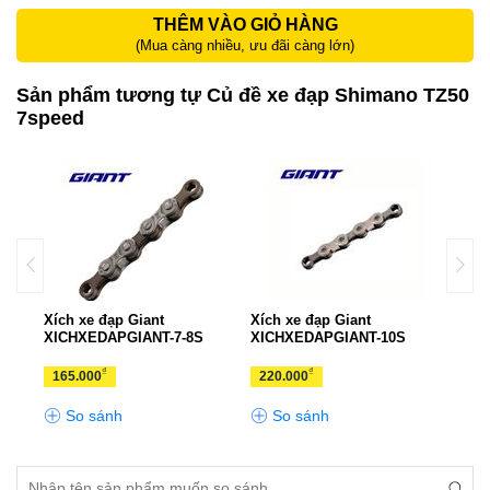
THÊM VÀO GIỎ HÀNG
(Mua càng nhiều, ưu đãi càng lớn)
Sản phẩm tương tự Củ đề xe đạp Shimano TZ50
7speed
Xích xe đạp Giant
Xích xe đạp Giant
Xích
XICHXEDAPGIANT-7-8S
XICHXEDAPGIANT-10S
XIC
₫
₫
165.000
220.000
330
So sánh
So sánh
S