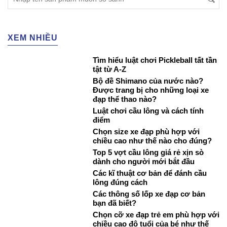
XEM NHIỀU
Tìm hiểu luật chơi Pickleball tất tần
tật từ A-Z
Bộ đề Shimano của nước nào?
Được trang bị cho những loại xe
đạp thể thao nào?
Luật chơi cầu lông và cách tính
điểm
Chọn size xe đạp phù hợp với
chiều cao như thế nào cho đúng?
Top 5 vợt cầu lông giá rẻ xịn sò
dành cho người mới bắt đầu
Các kĩ thuật cơ bản để đánh cầu
lông đúng cách
Các thông số lốp xe đạp cơ bản
bạn đã biết?
Chọn cỡ xe đạp trẻ em phù hợp với
chiều cao độ tuổi của bé như thế