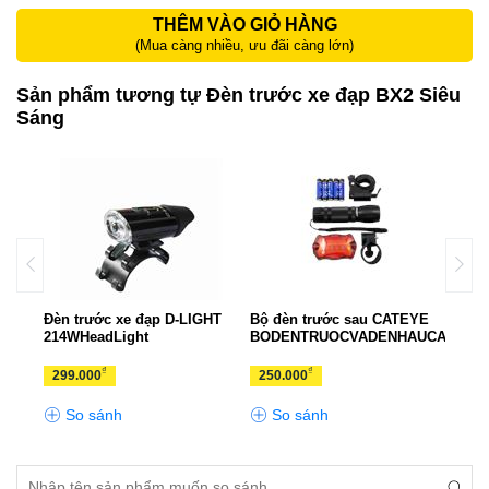
THÊM VÀO GIỎ HÀNG
(Mua càng nhiều, ưu đãi càng lớn)
Sản phẩm tương tự Đèn trước xe đạp BX2 Siêu
Sáng
econ
Đèn trước xe đạp D-LIGHT
Bộ đèn trước sau CATEYE
Bộ đ
214WHeadLight
BODENTRUOCVADENHAUCATEYE
Nume
₫
₫
299.000
250.000
299
So sánh
So sánh
S