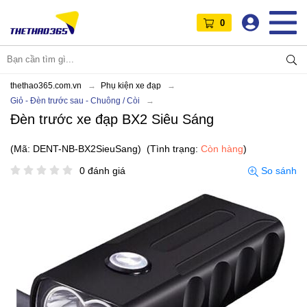
0
thethao365.com.vn
Phụ kiện xe đạp
Giỏ - Đèn trước sau - Chuông / Còi
Đèn trước xe đạp BX2 Siêu Sáng
(Mã: DENT-NB-BX2SieuSang)
(Tình trạng:
Còn hàng
)
0 đánh giá
So sánh