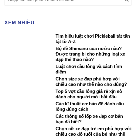
XEM NHIỀU
Tìm hiểu luật chơi Pickleball tất tần
tật từ A-Z
Bộ đề Shimano của nước nào?
Được trang bị cho những loại xe
đạp thể thao nào?
Luật chơi cầu lông và cách tính
điểm
Chọn size xe đạp phù hợp với
chiều cao như thế nào cho đúng?
Top 5 vợt cầu lông giá rẻ xịn sò
dành cho người mới bắt đầu
Các kĩ thuật cơ bản để đánh cầu
lông đúng cách
Các thông số lốp xe đạp cơ bản
bạn đã biết?
Chọn cỡ xe đạp trẻ em phù hợp với
chiều cao độ tuổi của bé như thế