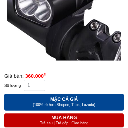
₫
Giá bán:
360.000
Số lượng
MẶC CẢ GIÁ
(100% rẻ hơn Shopee, Titok, Lazada)
MUA HÀNG
Trả sau | Trả góp | Giao hàng