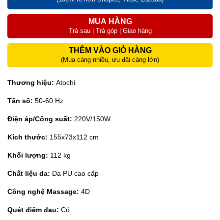
MUA HÀNG
Trả sau | Trả góp | Giao hàng
THÊM VÀO GIỎ HÀNG
(Mua càng nhiều, ưu đãi càng lớn)
Thương hiệu:
Atochi
Tần số:
50-60 Hz
Điện áp/Công suất:
220V/150W
Kích thước:
155x73x112 cm
Khối lượng:
112 kg
Chất liệu da:
Da PU cao cấp
Công nghệ Massage:
4D
Quét điểm đau:
Có