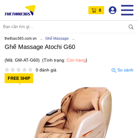
0
thethao365.com.vn
Ghế Massage
Ghế Massage Atochi G60
(Mã: GM-AT-G60)
(Tình trạng:
Còn hàng
)
0 đánh giá
So sánh
FREE SHIP