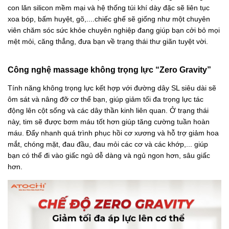
con lăn silicon mềm mại và hệ thống túi khí dày đặc sẽ liên tục
xoa bóp, bấm huyệt, gõ,....chiếc ghế sẽ giống như một chuyên
viên chăm sóc sức khỏe chuyên nghiệp đang giúp bạn cởi bỏ mọi
mệt mỏi, căng thẳng, đưa bạn về trạng thái thư giãn tuyệt vời.
Công nghệ massage không trọng lực “Zero Gravity”
Tính năng không trọng lực kết hợp với đường dây SL siêu dài sẽ
ôm sát và nâng đỡ cơ thể bạn, giúp giảm tối đa trọng lực tác
động lên cột sống và các dây thần kinh liên quan. Ở trạng thái
này, tim sẽ được bơm máu tốt hơn giúp tăng cường tuần hoàn
máu. Đẩy nhanh quá trình phục hồi cơ xương và hỗ trợ giảm hoa
mắt, chóng mặt, đau đầu, đau mỏi các cơ và các khớp,... giúp
bạn có thể đi vào giấc ngủ dễ dàng và ngủ ngon hơn, sâu giấc
hơn.