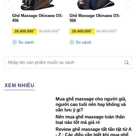
Ghế Massage Okinawa OS-
Ghế Massage Okinawa OS-
Ghế 
456
568
S-92
₫
₫
₫
₫
₫
0
36.500.000
36.000.000
26.400.000
26.400.000
46.
So sánh
So sánh
S
XEM NHIỀU
Mua ghế massage cho người già,
người cao tuổi nên hay không và
cần lưu ý gi?
Nên mua ghế massage toàn thân
loại nào tốt mà giá rẻ
Review ghế massage tất tần tật từ A
- Z : Các điều cần biết khi mua ghế