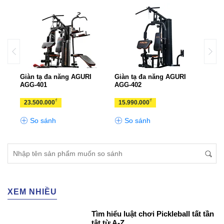
(2
Giàn tạ đa năng AGURI
Giàn tạ đa năng AGURI
Giàn
AGG-401
AGG-402
₫
₫
23.500.000
15.990.000
14.
So sánh
So sánh
S
XEM NHIỀU
Tìm hiểu luật chơi Pickleball tất tần
tật từ A-Z