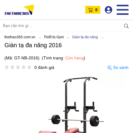
0
thethao365.com.vn
Thiết bị Gym
Giàn tạ đa năng
Giàn tạ đa năng 2016
(Mã: GT-NB-2016)
(Tình trạng:
Còn hàng
)
0 đánh giá
So sánh