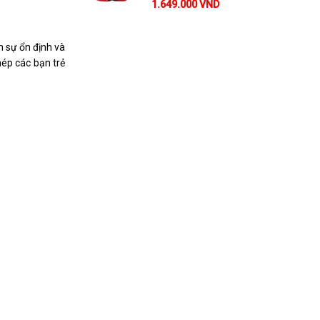
1.649.000 VND
m sự ổn định và
hép các bạn trẻ