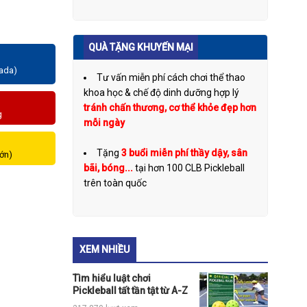
QUÀ TẶNG KHUYẾN MẠI
zada)
Tư vấn miễn phí cách chơi thể thao
khoa học & chế độ dinh dưỡng hợp lý
tránh chấn thương, cơ thể khỏe đẹp hơn
g
mỗi ngày
Tặng
3 buổi miễn phí thầy dậy, sân
lớn)
bãi, bóng...
tại hơn 100 CLB Pickleball
trên toàn quốc
XEM NHIỀU
Tìm hiểu luật chơi
Pickleball tất tần tật từ A-Z