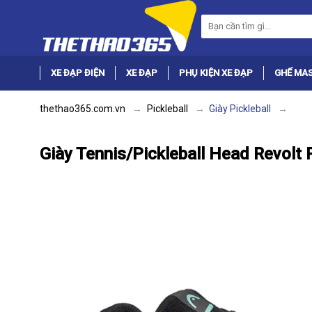
XE ĐẠP ĐIỆN
XE ĐẠP
PHỤ KIỆN XE ĐẠP
GHẾ MA
thethao365.com.vn
Pickleball
Giày Pickleball
Giày Tennis/Pickleball Head Revolt 