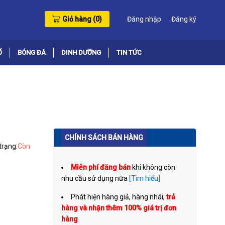
Giỏ hàng (
0
)
Đăng nhập
Đăng ký
Ổ
BÓNG ĐÁ
DINH DƯỠNG
TIN TỨC
CHÍNH SÁCH BÁN HÀNG
trạng:
Còn
Miễn phí đăng bán
khi không còn
nhu cầu sử dụng nữa
[Tìm hiểu]
Phát hiện hàng giả, hàng nhái,
trả
hàng và nhận thêm 100% giá trị đơn
hàng