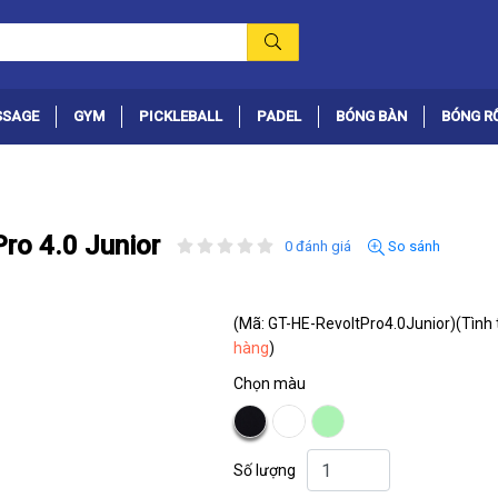
SSAGE
GYM
PICKLEBALL
PADEL
BÓNG BÀN
BÓNG R
Pro 4.0 Junior
0 đánh giá
So sánh
(Mã: GT-HE-RevoltPro4.0Junior)
(Tình 
hàng
)
Chọn màu
Số lượng