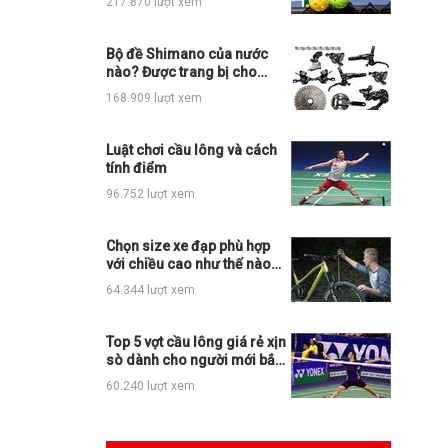
217.870 lượt xem
Bộ đề Shimano của nước
nào? Được trang bị cho
những loại xe đạp thể thao
168.909 lượt xem
nào?
Luật chơi cầu lông và cách
tính điểm
96.752 lượt xem
Chọn size xe đạp phù hợp
với chiều cao như thế nào
cho đúng?
64.344 lượt xem
Top 5 vợt cầu lông giá rẻ xịn
sò dành cho người mới bắt
đầu
60.240 lượt xem