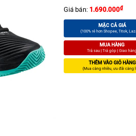
₫
Giá bán:
1.690.000
MẶC CẢ GIÁ
(100% rẻ hơn Shopee, Titok, La
MUA HÀNG
Trả sau | Trả góp | Giao hàn
THÊM VÀO GIỎ HÀNG
(Mua càng nhiều, ưu đãi càng 