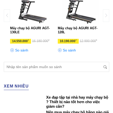
Máy chạy bộ AGURI AGT-
Máy chạy bộ AGURI AGT-
Máy 
130LE
128L
131
₫
₫
₫
₫
₫
0
16.180.000
12.900.000
14.550.000
10.190.000
19.
So sánh
So sánh
S
XEM NHIỀU
Xe đạp tập tại nhà hay máy chạy bộ
? Thiết bị nào tốt hơn cho việc
giảm cân?
Nên mua máy chạy bộ hãng nào giá