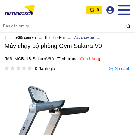
0
thethao365.com.vn
Thiết bị Gym
Máy chạy bộ
Máy chạy bộ phòng Gym Sakura V9
(Mã: MCB-NB-SakuraV9.)
(Tình trạng:
Còn hàng
)
0 đánh giá
So sánh