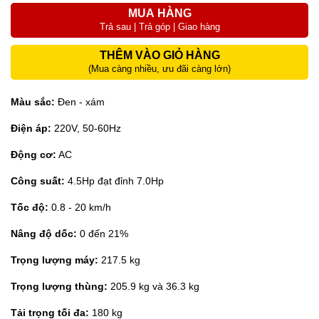
MUA HÀNG
Trả sau | Trả góp | Giao hàng
THÊM VÀO GIỎ HÀNG
(Mua càng nhiều, ưu đãi càng lớn)
Màu sắc:
Đen - xám
Điện áp:
220V, 50-60Hz
Động cơ:
AC
Công suất:
4.5Hp đạt đỉnh 7.0Hp
Tốc độ:
0.8 - 20 km/h
Nâng độ dốc:
0 đến 21%
Trọng lượng máy:
217.5 kg
Trọng lượng thùng:
205.9 kg và 36.3 kg
Tải trọng tối đa:
180 kg