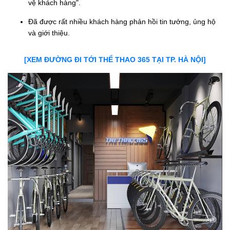
vệ khách hàng".
Đã được rất nhiều khách hàng phản hồi tin tưởng, ủng hộ
và giới thiệu.
[XEM ĐƯỜNG ĐI TỚI THỂ THAO 365 TẠI TP. HÀ NỘI]