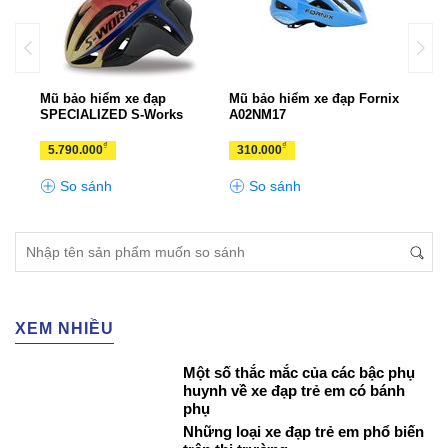
rnix
Mũ bảo hiểm xe đạp
Mũ bảo hiểm xe đạp Fornix
Mũ b
SPECIALIZED S-Works
A02NM17
A02
₫
₫
5.790.000
310.000
310
So sánh
So sánh
S
XEM NHIỀU
Một số thắc mắc của các bậc phụ
huynh về xe đạp trẻ em có bánh
phụ
Những loại xe đạp trẻ em phổ biến