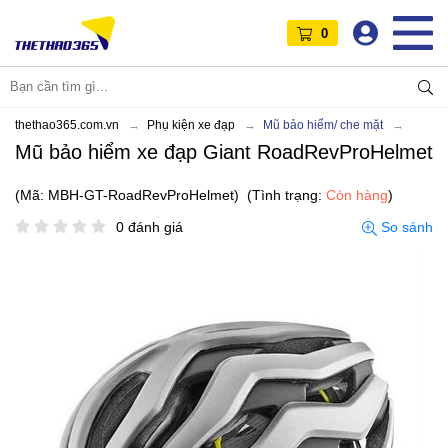
0
thethao365.com.vn
Phụ kiện xe đạp
Mũ bảo hiểm/ che mặt
Mũ bảo hiểm xe đạp Giant RoadRevProHelmet
(Mã: MBH-GT-RoadRevProHelmet)
(Tình trạng:
Còn hàng
)
0 đánh giá
So sánh