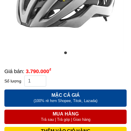
₫
Giá bán:
3.790.000
Số lượng
MẶC CẢ GIÁ
(100% rẻ hơn Shopee, Titok, Lazada)
MUA HÀNG
Trả sau | Trả góp | Giao hàng