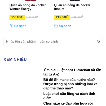
Kara
Quần áo bóng đá Zocker
Quần áo bóng đá Zocker
Quần
Winner Energy
Inspire
Eart
₫
₫
₫
₫
169.000
250.000
150.000
215.000
350
So sánh
So sánh
S
XEM NHIỀU
Tìm hiểu luật chơi Pickleball tất tần
tật từ A-Z
Bộ đề Shimano của nước nào?
Được trang bị cho những loại xe
đạp thể thao nào?
Luật chơi cầu lông và cách tính
điểm
Chọn size xe đạp phù hợp với