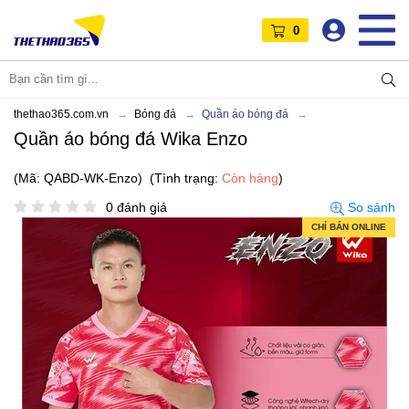
0
thethao365.com.vn
Bóng đá
Quần áo bóng đá
Quần áo bóng đá Wika Enzo
(Mã: QABD-WK-Enzo)
(Tình trạng:
Còn hàng
)
0 đánh giá
So sánh
CHỈ BÁN ONLINE