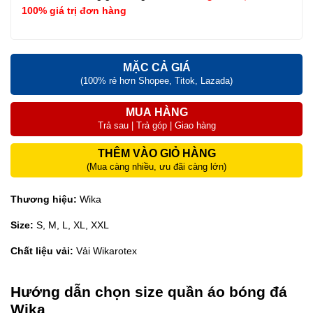
100% giá trị đơn hàng
MẶC CẢ GIÁ
(100% rẻ hơn Shopee, Titok, Lazada)
MUA HÀNG
Trả sau | Trả góp | Giao hàng
THÊM VÀO GIỎ HÀNG
(Mua càng nhiều, ưu đãi càng lớn)
Thương hiệu:
Wika
Size:
S, M, L, XL, XXL
Chất liệu vải:
Vải Wikarotex
Hướng dẫn chọn size quần áo bóng đá
Wika