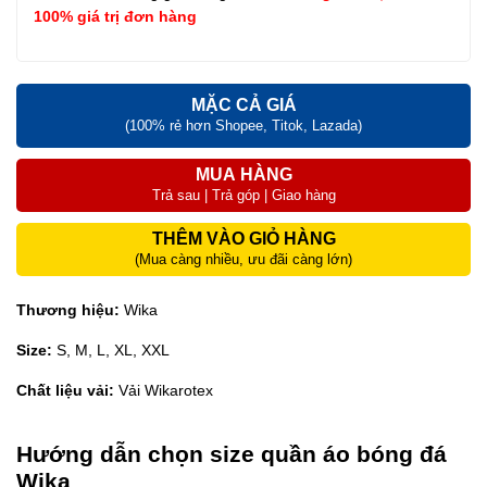
100% giá trị đơn hàng
MẶC CẢ GIÁ
(100% rẻ hơn Shopee, Titok, Lazada)
MUA HÀNG
Trả sau | Trả góp | Giao hàng
THÊM VÀO GIỎ HÀNG
(Mua càng nhiều, ưu đãi càng lớn)
Thương hiệu:
Wika
Size:
S, M, L, XL, XXL
Chất liệu vải:
Vải Wikarotex
Hướng dẫn chọn size quần áo bóng đá
Wika