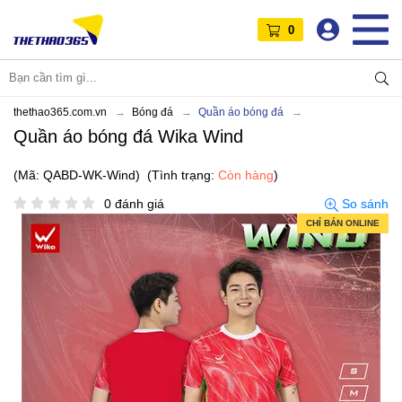
0
thethao365.com.vn
Bóng đá
Quần áo bóng đá
Quần áo bóng đá Wika Wind
(Mã: QABD-WK-Wind)
(Tình trạng:
Còn hàng
)
0 đánh giá
So sánh
CHỈ BÁN ONLINE