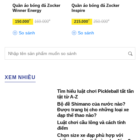
Kara
Quần áo bóng đá Zocker
Quần áo bóng đá Zocker
Quần
Winner Energy
Inspire
Eart
₫
₫
₫
₫
169.000
250.000
150.000
215.000
350
So sánh
So sánh
S
XEM NHIỀU
Tìm hiểu luật chơi Pickleball tất tần
tật từ A-Z
Bộ đề Shimano của nước nào?
Được trang bị cho những loại xe
đạp thể thao nào?
Luật chơi cầu lông và cách tính
điểm
Chọn size xe đạp phù hợp với