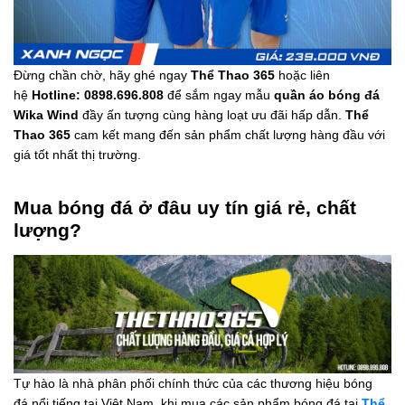
Đừng chần chờ, hãy ghé ngay
Thể Thao 365
hoặc liên
hệ
Hotline: 0898.696.808
để sắm ngay mẫu
quần áo bóng đá
Wika Wind
đầy ấn tượng cùng hàng loạt ưu đãi hấp dẫn.
Thể
Thao 365
cam kết mang đến sản phẩm chất lượng hàng đầu với
giá tốt nhất thị trường.
Mua bóng đá ở đâu uy tín giá rẻ, chất
lượng?
Tự hào là nhà phân phối chính thức của các thương hiệu bóng
đá nổi tiếng tại Việt Nam, khi mua các sản phẩm bóng đá tại
Thể