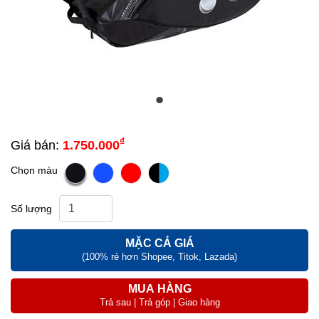
₫
Giá bán:
1.750.000
Chọn màu
Số lượng
MẶC CẢ GIÁ
(100% rẻ hơn Shopee, Titok, Lazada)
MUA HÀNG
Trả sau | Trả góp | Giao hàng