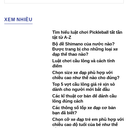
XEM NHIỀU
Tìm hiểu luật chơi Pickleball tất tần
tật từ A-Z
Bộ đề Shimano của nước nào?
Được trang bị cho những loại xe
đạp thể thao nào?
Luật chơi cầu lông và cách tính
điểm
Chọn size xe đạp phù hợp với
chiều cao như thế nào cho đúng?
Top 5 vợt cầu lông giá rẻ xịn sò
dành cho người mới bắt đầu
Các kĩ thuật cơ bản để đánh cầu
lông đúng cách
Các thông số lốp xe đạp cơ bản
bạn đã biết?
Chọn cỡ xe đạp trẻ em phù hợp với
chiều cao độ tuổi của bé như thế