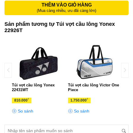
THÊM VÀO GIỎ HÀNG
(Mua càng nhiều, ưu đãi càng lớn)
Sản phẩm tương tự Túi vợt cầu lông Yonex
22926T
Túi vợt cầu lông Yonex
Túi vợt cầu lông Victor One
Túi 
22431WT
Piece
2282
₫
₫
810.000
1.750.000
1.1
So sánh
So sánh
S