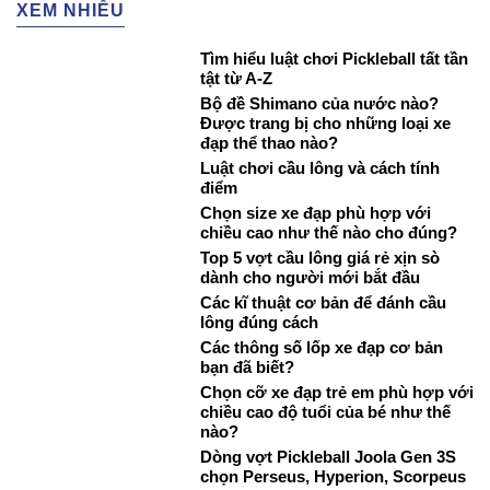
XEM NHIỀU
Tìm hiểu luật chơi Pickleball tất tần
tật từ A-Z
Bộ đề Shimano của nước nào?
Được trang bị cho những loại xe
đạp thể thao nào?
Luật chơi cầu lông và cách tính
điểm
Chọn size xe đạp phù hợp với
chiều cao như thế nào cho đúng?
Top 5 vợt cầu lông giá rẻ xịn sò
dành cho người mới bắt đầu
Các kĩ thuật cơ bản để đánh cầu
lông đúng cách
Các thông số lốp xe đạp cơ bản
bạn đã biết?
Chọn cỡ xe đạp trẻ em phù hợp với
chiều cao độ tuổi của bé như thế
nào?
Dòng vợt Pickleball Joola Gen 3S
chọn Perseus, Hyperion, Scorpeus