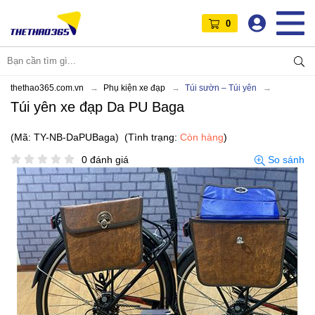
0
thethao365.com.vn
Phụ kiện xe đạp
Túi sườn – Túi yên
Túi yên xe đạp Da PU Baga
(Mã: TY-NB-DaPUBaga)
(Tình trạng:
Còn hàng
)
0 đánh giá
So sánh