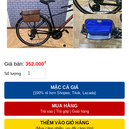
₫
Giá bán:
352.000
Số lượng
MẶC CẢ GIÁ
(100% rẻ hơn Shopee, Titok, Lazada)
MUA HÀNG
Trả sau | Trả góp | Giao hàng
THÊM VÀO GIỎ HÀNG
(Mua càng nhiều, ưu đãi càng lớn)