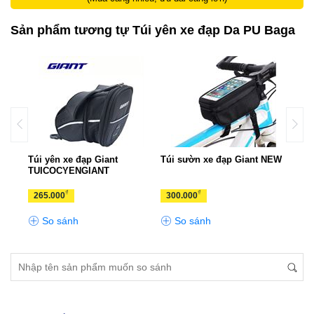
Sản phẩm tương tự Túi yên xe đạp Da PU Baga
Túi yên xe đạp Giant
Túi sườn xe đạp Giant NEW
Túi 
TUICOCYENGIANT
TB3
₫
₫
265.000
300.000
260
So sánh
So sánh
S