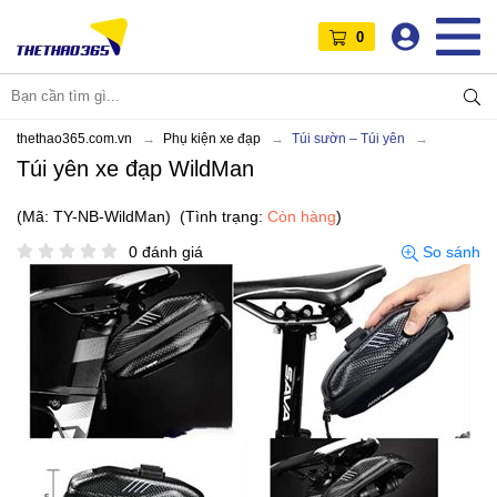
0
thethao365.com.vn
Phụ kiện xe đạp
Túi sườn – Túi yên
Túi yên xe đạp WildMan
(Mã: TY-NB-WildMan)
(Tình trạng:
Còn hàng
)
0 đánh giá
So sánh