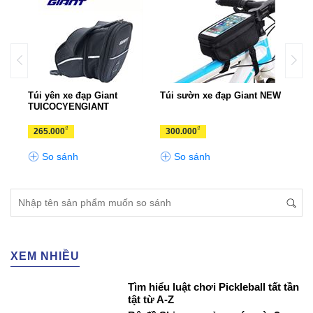
Túi yên xe đạp Giant
Túi sườn xe đạp Giant NEW
Túi 
TUICOCYENGIANT
TB3
₫
₫
265.000
300.000
260
So sánh
So sánh
S
XEM NHIỀU
Tìm hiểu luật chơi Pickleball tất tần
tật từ A-Z