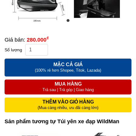
₫
Giá bán:
280.000
Số lượng
MẶC CẢ GIÁ
(100% rẻ hơn Shopee, Titok, Lazada)
MUA HÀNG
Trả sau | Trả góp | Giao hàng
THÊM VÀO GIỎ HÀNG
(Mua càng nhiều, ưu đãi càng lớn)
Sản phẩm tương tự Túi yên xe đạp WildMan