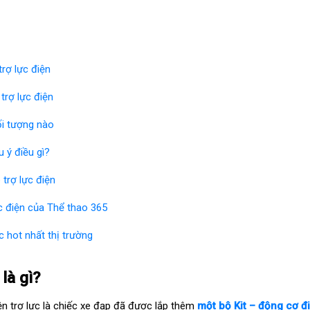
rợ lực điện
trợ lực điện
ối tượng nào
u ý điều gì?
 trợ lực điện
c điện của Thể thao 365
 hot nhất thị trường
 là gì?
ện trợ lực là chiếc xe đạp đã được lắp thêm
một bộ Kit – động cơ đ