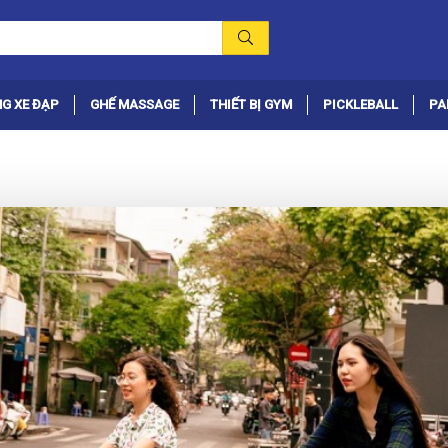
G XE ĐẠP
GHẾ MASSAGE
THIẾT BỊ GYM
PICKLEBALL
PA