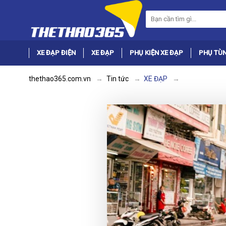
XE ĐẠP ĐIỆN
XE ĐẠP
PHỤ KIỆN XE ĐẠP
PHỤ TÙN
thethao365.com.vn
Tin tức
XE ĐẠP