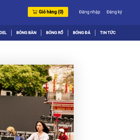
Giỏ hàng (
0
)
Đăng nhập
Đăng ký
DEL
BÓNG BÀN
BÓNG RỔ
BÓNG ĐÁ
TIN TỨC