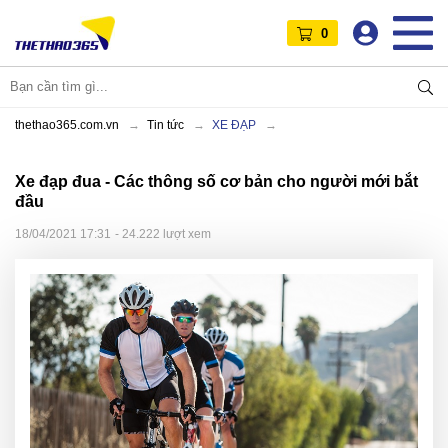
0
thethao365.com.vn
Tin tức
XE ĐẠP
Xe đạp đua - Các thông số cơ bản cho người mới bắt
đầu
18/04/2021 17:31
- 24.222 lượt xem