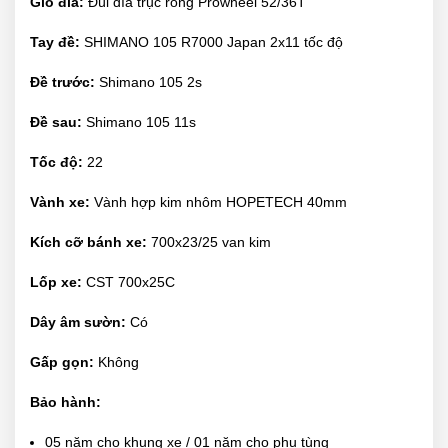
Giò đĩa:
Đùi đĩa trục rỗng Prowheel 52/36T
Tay đề:
SHIMANO 105 R7000 Japan 2x11 tốc độ
Đề trước:
Shimano 105 2s
Đề sau:
Shimano 105 11s
Tốc độ:
22
Vành xe:
Vành hợp kim nhôm HOPETECH 40mm
Kích cỡ bánh xe:
700x23/25 van kim
Lốp xe:
CST 700x25C
Dây âm sườn:
Có
Gấp gọn:
Không
Bảo hành:
05 năm cho khung xe / 01 năm cho phụ tùng