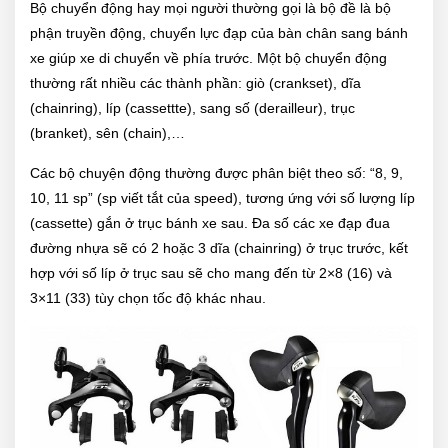
Bộ chuyển động hay mọi người thường gọi là bộ đề là bộ
phận truyền động, chuyển lực đạp của bàn chân sang bánh
xe giúp xe di chuyển về phía trước. Một bộ chuyển động
thường rất nhiều các thành phần: giò (crankset), dĩa
(chainring), líp (cassettte), sang số (derailleur), trục
(branket), sên (chain),…
Các bộ chuyện động thường được phân biệt theo số: “8, 9,
10, 11 sp” (sp viết tắt của speed), tương ứng với số lượng líp
(cassette) gắn ở trục bánh xe sau. Đa số các xe đạp đua
đường nhựa sẽ có 2 hoặc 3 dĩa (chainring) ở trục trước, kết
hợp với số líp ở trục sau sẽ cho mang đến từ 2×8 (16) và
3×11 (33) tùy chọn tốc độ khác nhau.