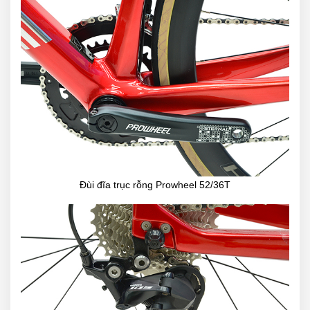
Đùi đĩa trục rỗng Prowheel 52/36T