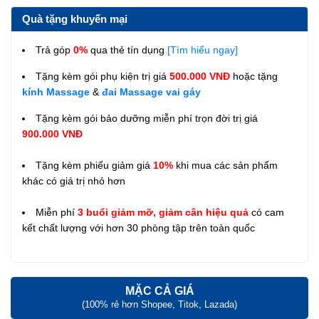
Quà tặng khuyến mại
Trả góp
0%
qua thẻ tín dụng
[Tìm hiểu ngay]
Tặng kèm gói phụ kiện trị giá
500.000 VNĐ
hoặc tặng
kính Massage
&
đai Massage vai gáy
Tặng kèm gói bảo dưỡng miễn phí trọn đời trị giá
900.000 VNĐ
Tặng kèm phiếu giảm giá
10%
khi mua các sản phẩm
khác có giá trị nhỏ hơn
Miễn phí
3 buổi giảm mỡ, giảm cân hiệu quả
có cam
kết chất lượng với hơn 30 phòng tập trên toàn quốc
MẶC CẢ GIÁ
(100% rẻ hơn Shopee, Titok, Lazada)