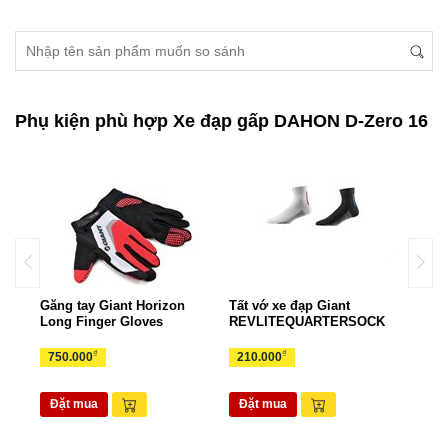
Phụ kiện phù hợp Xe đạp gấp DAHON D-Zero 16
Găng tay Giant Horizon
Tất vớ xe đạp Giant
Gọng
rts
Long Finger Gloves
REVLITEQUARTERSOCK
EAS
₫
₫
750.000
210.000
70.
Đặt mua
Đặt mua
Đặ