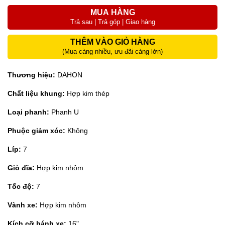
MUA HÀNG
Trả sau | Trả góp | Giao hàng
THÊM VÀO GIỎ HÀNG
(Mua càng nhiều, ưu đãi càng lớn)
Thương hiệu:
DAHON
Chất liệu khung:
Hợp kim thép
Loại phanh:
Phanh U
Phuộc giảm xóc:
Không
Líp:
7
Giò đĩa:
Hợp kim nhôm
Tốc độ:
7
Vành xe:
Hợp kim nhôm
Kích cỡ bánh xe:
16"