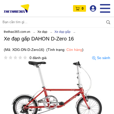
0
thethao365.com.vn
Xe đạp
Xe đạp gấp
Xe đạp gấp DAHON D-Zero 16
(Mã: XDG-DN-D-Zero16)
(Tình trạng:
Còn hàng
)
0 đánh giá
So sánh