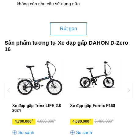
không còn nhu cầu sử dụng nữa
Rút gọn
Sản phẩm tương tự Xe đạp gấp DAHON D-Zero
16
K
Xe đạp gấp Trinx LIFE 2.0
Xe đạp gấp Fornix F160
Xe đ
2024
TALL
₫
₫
₫
₫
4.900.000
5.490.000
4.700.000
4.680.000
10.
So sánh
So sánh
S