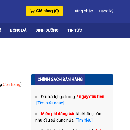
Giỏ hàng (
0
)
Đăng nhập
Đăng ký
Ổ
BÓNG ĐÁ
DINH DƯỠNG
TIN TỨC
CHÍNH SÁCH BÁN HÀNG
g:
Còn hàng
)
Đổi trả tẹt ga trong
7 ngày đầu tiên
[Tìm hiểu ngay]
Miễn phí đăng bán
khi không còn
nhu cầu sử dụng nữa
[Tìm hiểu]