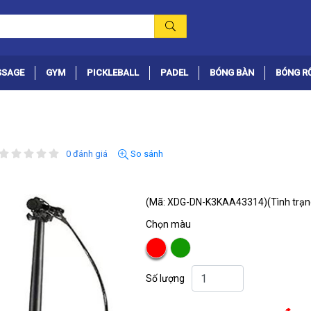
SSAGE
GYM
PICKLEBALL
PADEL
BÓNG BÀN
BÓNG R
0 đánh giá
So sánh
(Mã: XDG-DN-K3KAA43314)
(Tình trạn
Chọn màu
Số lượng