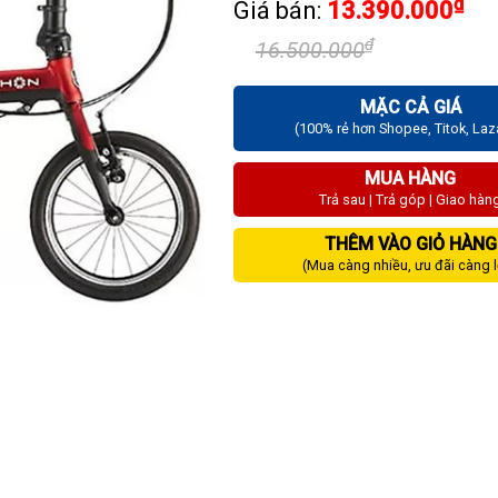
₫
Giá bán:
13.390.000
₫
16.500.000
MẶC CẢ GIÁ
(100% rẻ hơn Shopee, Titok, La
MUA HÀNG
Trả sau | Trả góp | Giao hàn
THÊM VÀO GIỎ HÀNG
(Mua càng nhiều, ưu đãi càng 