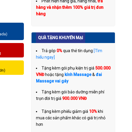
Phát hiện hàng giả, hàng nhái,
trả
hàng và nhận thêm 100% giá trị đơn
hàng
zada)
QUÀ TẶNG KHUYẾN MẠI
Trả góp
0%
qua thẻ tín dụng
[Tìm
g
hiểu ngay]
Tặng kèm gói phụ kiện trị giá
500.000
lớn)
VNĐ
hoặc tặng
kính Massage
&
đai
Massage vai gáy
Tặng kèm gói bảo dưỡng miễn phí
trọn đời trị giá
900.000 VNĐ
Tặng kèm phiếu giảm giá
10%
khi
mua các sản phẩm khác có giá trị nhỏ
hơn