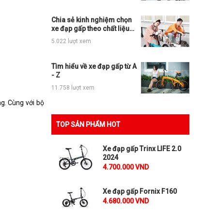
Chia sẻ kinh nghiệm chọn
xe đạp gấp theo chất liệu
khung
5.022 lượt xem
Tìm hiểu về xe đạp gấp từ A
- Z
11.758 lượt xem
g. Cùng với bộ
TOP SẢN PHẨM HOT
Xe đạp gấp Trinx LIFE 2.0
2024
4.700.000 VND
Xe đạp gấp Fornix F160
4.680.000 VND