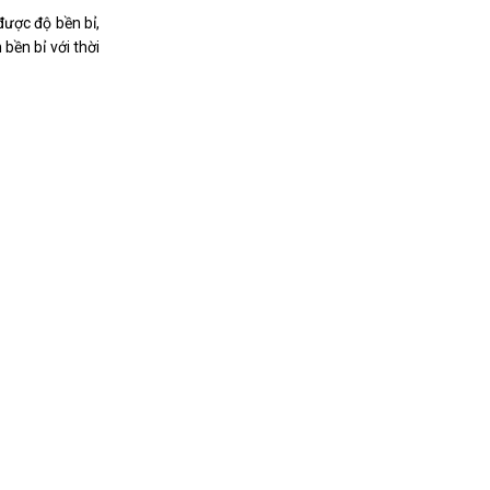
ược độ bền bỉ,
bền bỉ với thời