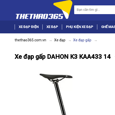
XE ĐẠP ĐIỆN
XE ĐẠP
PHỤ KIỆN XE ĐẠP
GHẾ MA
thethao365.com.vn
Xe đạp
Xe đạp gấp
Xe đạp gấp DAHON K3 KAA433 14