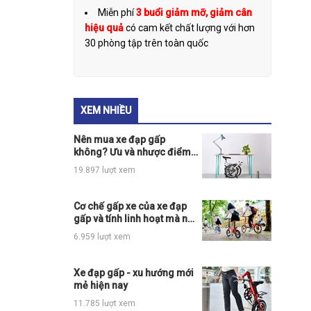
Miễn phí
3 buổi giảm mỡ, giảm cân
hiệu quả
có cam kết chất lượng với hơn
30 phòng tập trên toàn quốc
XEM NHIỀU
Nên mua xe đạp gấp
không? Ưu và nhược điểm
của xe đạp gấp là gì
19.897 lượt xem
Cơ chế gấp xe của xe đạp
gấp và tính linh hoạt mà nó
mang đến
6.959 lượt xem
Xe đạp gấp - xu hướng mới
mẻ hiện nay
11.785 lượt xem