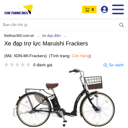
0
thethao365.com.vn
Xe đạp điện
Xe đạp trợ lực Maruishi Frackers
(Mã: XDN-MI-Frackers)
(Tình trạng:
Còn hàng
)
0 đánh giá
So sánh