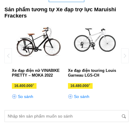
Sản phẩm tương tự Xe đạp trợ lực Maruishi
Frackers
p ADO
Xe đạp điện nữ VINABIKE
Xe đạp điện touring Louis
Xe đ
PRETTY – MOKA 2022
Garneau LGS-CH
TSI
₫
₫
16.400.000
16.480.000
13.
So sánh
So sánh
S