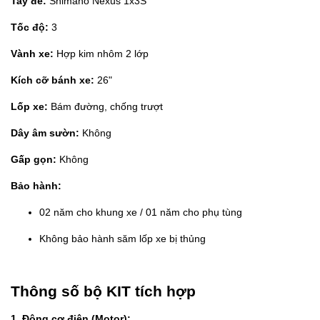
Tay đề:
Shimano Nexus 1x3S
Tốc độ:
3
Vành xe:
Hợp kim nhôm 2 lớp
Kích cỡ bánh xe:
26"
Lốp xe:
Bám đường, chống trượt
Dây âm sườn:
Không
Gấp gọn:
Không
Bảo hành:
02 năm cho khung xe / 01 năm cho phụ tùng
Không bảo hành săm lốp xe bị thủng
Thông số bộ KIT tích hợp
1. Động cơ điện (Motor):