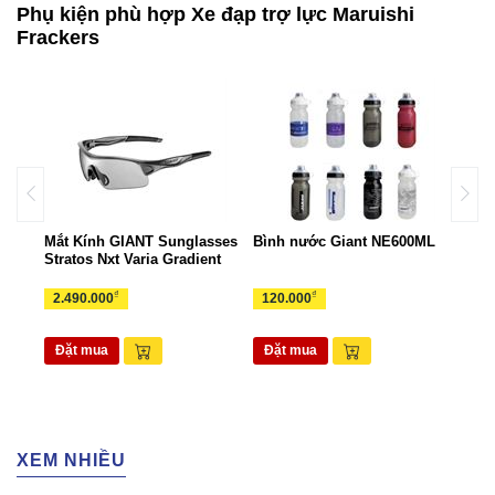
Phụ kiện phù hợp Xe đạp trợ lực Maruishi
Frackers
ant
Mắt Kính GIANT Sunglasses
Bình nước Giant NE600ML
Túi 
Stratos Nxt Varia Gradient
TUI
₫
₫
2.490.000
120.000
265
Đặt mua
Đặt mua
Đặ
XEM NHIỀU