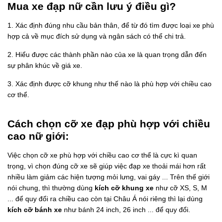
Mua xe đạp nữ cần lưu ý điều gì?
1. Xác định đúng nhu cầu bản thân, để từ đó tìm được loại xe phù
hợp cả về mục đích sử dụng và ngân sách có thể chi trả.
2. Hiểu được các thành phần nào của xe là quan trọng dẫn đến
sự phân khúc về giá xe.
3. Xác định được cỡ khung như thế nào là phù hợp với chiều cao
cơ thể.
Cách chọn cỡ xe đạp phù hợp với chiều
cao nữ giới:
Việc chọn cỡ xe phù hợp với chiều cao cơ thể là cực kì quan
trọng, vì chọn đúng cỡ xe sẽ giúp việc đạp xe thoải mái hơn rất
nhiều làm giảm các hiện tượng mỏi lưng, vai gáy ... Trên thế giới
nói chung, thì thường dùng
kích cỡ khung xe
như cỡ XS, S, M
... để quy đổi ra chiều cao còn tại Châu Á nói riêng thì lại dùng
kích cỡ bánh xe
như bánh 24 inch, 26 inch ... để quy đổi.