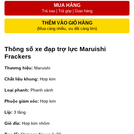
MUA HÀNG
Trả sau | Trả góp | Giao hàng
THÊM VÀO GIỎ HÀNG
(Mua càng nhiều, ưu đãi càng lớn)
Thông số xe đạp trợ lực Maruishi
Frackers
Thương hiệu:
Maruishi
Chất liệu khung:
Hợp kim
Loại phanh:
Phanh vành
Phuộc giảm xóc:
Hợp kim
Líp:
3 tầng
Giò đĩa:
Hợp kim nhôm